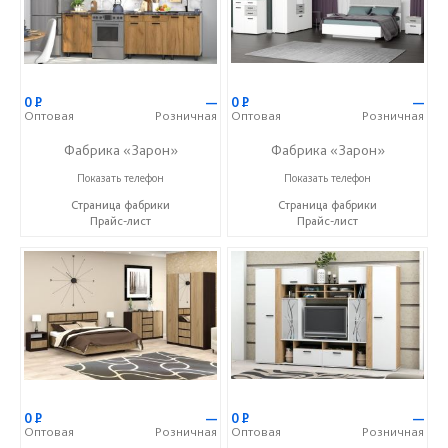
0
Р
—
0
Р
—
Оптовая
Розничная
Оптовая
Розничная
Фабрика «Зарон»
Фабрика «Зарон»
+7 (8412) 21-50-66
+7 (8412) 21-50-66
Показать телефон
Показать телефон
Страница фабрики
Страница фабрики
Прайс-лист
Прайс-лист
0
Р
—
0
Р
—
Оптовая
Розничная
Оптовая
Розничная