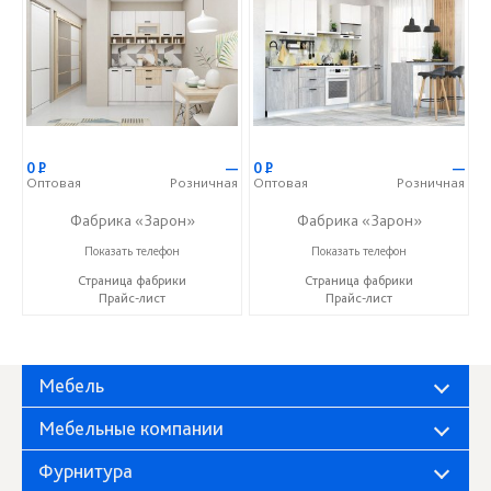
0
Р
—
0
Р
—
Оптовая
Розничная
Оптовая
Розничная
Фабрика «Зарон»
Фабрика «Зарон»
+7 (8412) 21-50-66
+7 (8412) 21-50-66
Показать телефон
Показать телефон
Страница фабрики
Страница фабрики
Прайс-лист
Прайс-лист
Мебель
Мебельные компании
Фурнитура