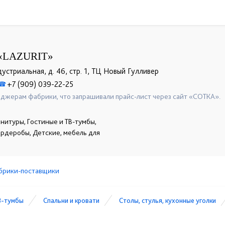
«LAZURIT»
дустриальная, д. 46, стр. 1, ТЦ Новый Гулливер
+7 (909) 039-22-25
☎
джерам фабрики, что запрашивали прайс-лист через сайт «СОТКА».
нитуры, Гостиные и ТВ-тумбы,
гардеробы, Детские, мебель для
брики-поставщики
В-тумбы
Спальни и кровати
Столы, стулья, кухонные уголки