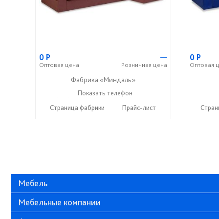
0
Р
—
0
Р
Оптовая
цена
Розничная
цена
Оптовая
ц
Фабрика «Миндаль»
+7 (927) 630-62-82
Показать телефон
+7 (917) 638-44-17
+7 (927
☎
☎
☎
Страница фабрики
Прайс-лист
Стран
Мебель
Мебельные компании