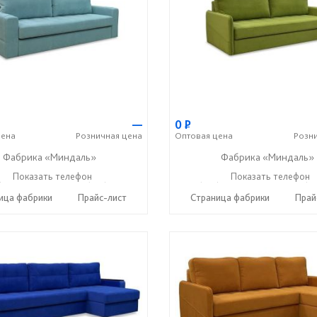
—
0
Р
ена
Розничная
цена
Оптовая
цена
Розн
Фабрика «Миндаль»
Фабрика «Миндаль»
) 630-62-82
Показать телефон
+7 (917) 638-44-17
+7 (927) 630-62-82
Показать телефон
+7 (91
☎
☎
☎
ица фабрики
Прайс-лист
Страница фабрики
Прай