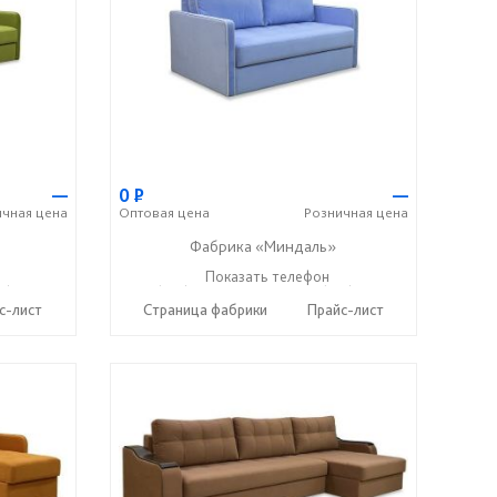
—
0
Р
—
ичная
цена
Оптовая
цена
Розничная
цена
Фабрика «Миндаль»
7) 638-44-17
+7 (927) 630-62-82
Показать телефон
+7 (917) 638-44-17
☎
☎
с-лист
Страница фабрики
Прайс-лист