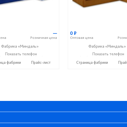
—
0
Р
ена
Розничная
цена
Оптовая
цена
Розн
Фабрика «Миндаль»
Фабрика «Миндаль»
) 630-62-82
Показать телефон
+7 (917) 638-44-17
+7 (927) 630-62-82
Показать телефон
+7 (91
☎
☎
☎
ица фабрики
Прайс-лист
Страница фабрики
Прай