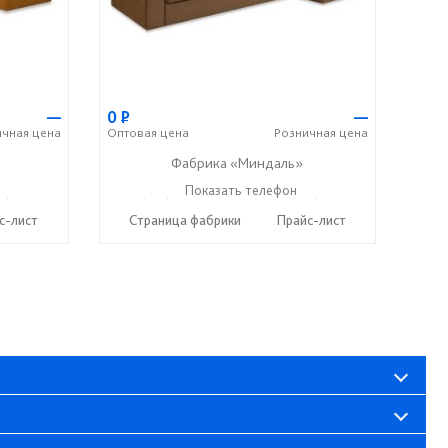
—
0
Р
—
ичная
цена
Оптовая
цена
Розничная
цена
Фабрика «Миндаль»
7) 638-44-17
+7 (927) 630-62-82
Показать телефон
+7 (917) 638-44-17
☎
☎
с-лист
Страница фабрики
Прайс-лист