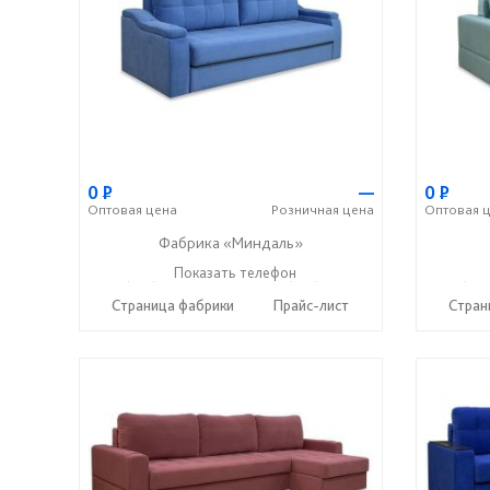
0
Р
—
0
Р
Оптовая
цена
Розничная
цена
Оптовая
ц
Фабрика «Миндаль»
+7 (927) 630-62-82
Показать телефон
+7 (917) 638-44-17
+7 (927
☎
☎
☎
Страница фабрики
Прайс-лист
Стран