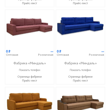
Прайс-лист
Прайс-лист
0
Р
—
0
Р
—
Оптовая
Розничная
Оптовая
Розничная
Фабрика «Миндаль»
Фабрика «Миндаль»
+7 (927) 630-62-82
+7 (927) 630-62-82
Показать телефон
Показать телефон
Страница фабрики
Страница фабрики
Прайс-лист
Прайс-лист