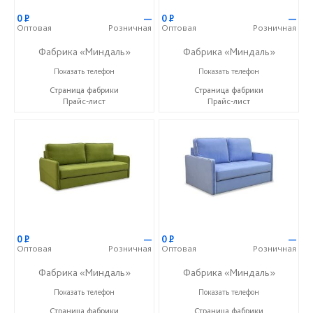
0
Р
—
0
Р
—
Оптовая
Розничная
Оптовая
Розничная
Фабрика «Миндаль»
Фабрика «Миндаль»
+7 (927) 630-62-82
+7 (927) 630-62-82
Показать телефон
Показать телефон
Страница фабрики
Страница фабрики
Прайс-лист
Прайс-лист
0
Р
—
0
Р
—
Оптовая
Розничная
Оптовая
Розничная
Фабрика «Миндаль»
Фабрика «Миндаль»
+7 (927) 630-62-82
+7 (927) 630-62-82
Показать телефон
Показать телефон
Страница фабрики
Страница фабрики