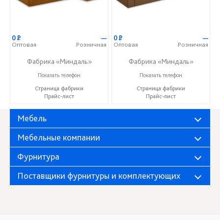
0
Р
—
0
Р
—
Оптовая
Розничная
Оптовая
Розничная
Фабрика «Миндаль»
Фабрика «Миндаль»
+7 (927) 630-62-82
+7 (927) 630-62-82
Показать телефон
Показать телефон
Страница фабрики
Страница фабрики
Прайс-лист
Прайс-лист
Мебель
Мебельные компании
Фурнитура
Поставщики фурнитуры и комплектующих