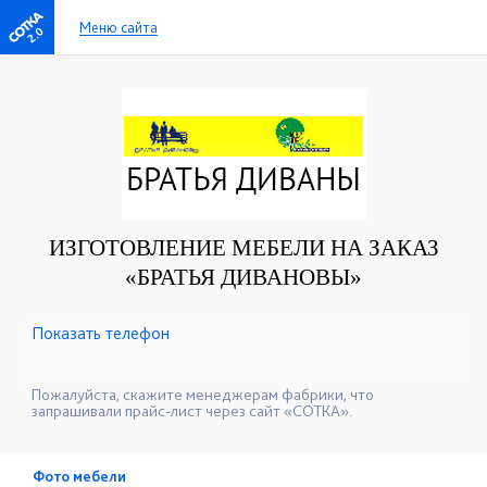
Меню сайта
2.0
ИЗГОТОВЛЕНИЕ МЕБЕЛИ НА ЗАКАЗ
«БРАТЬЯ ДИВАНОВЫ»
Показать телефон
+7 (383) 341-18-45
+7 (383) 350-14-00
☎
☎
+7 (383) 350-81-74
☎
Пожалуйста, скажите менеджерам фабрики, что
запрашивали прайс-лист через сайт «СОТКА».
Фото мебели