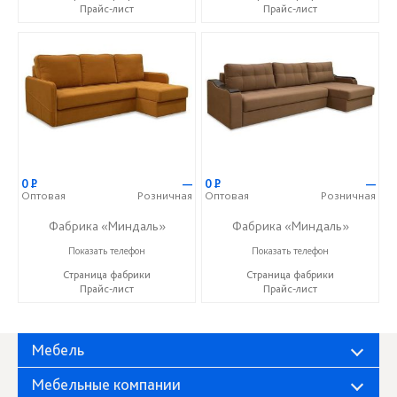
Прайс-лист
Прайс-лист
0
Р
—
0
Р
—
Оптовая
Розничная
Оптовая
Розничная
Фабрика «Миндаль»
Фабрика «Миндаль»
+7 (927) 630-62-82
+7 (927) 630-62-82
Показать телефон
Показать телефон
Страница фабрики
Страница фабрики
Прайс-лист
Прайс-лист
Мебель
Мебельные компании