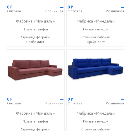
0
Р
—
0
Р
—
Оптовая
Розничная
Оптовая
Розничная
Фабрика «Миндаль»
Фабрика «Миндаль»
+7 (927) 630-62-82
+7 (927) 630-62-82
Показать телефон
Показать телефон
Страница фабрики
Страница фабрики
Прайс-лист
Прайс-лист
0
Р
—
0
Р
—
Оптовая
Розничная
Оптовая
Розничная
Фабрика «Миндаль»
Фабрика «Миндаль»
+7 (927) 630-62-82
+7 (927) 630-62-82
Показать телефон
Показать телефон
Страница фабрики
Страница фабрики