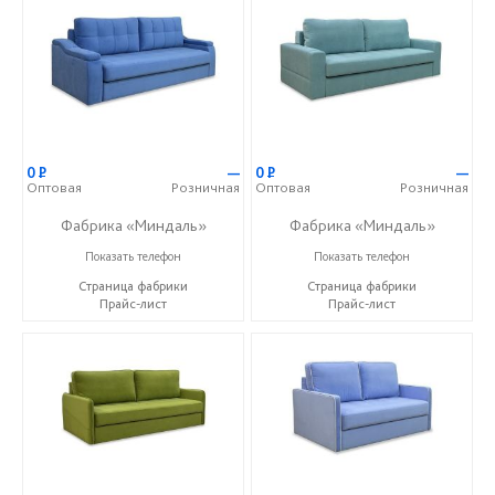
0
Р
—
0
Р
—
Оптовая
Розничная
Оптовая
Розничная
Фабрика «Миндаль»
Фабрика «Миндаль»
+7 (927) 630-62-82
+7 (927) 630-62-82
Показать телефон
Показать телефон
Страница фабрики
Страница фабрики
Прайс-лист
Прайс-лист