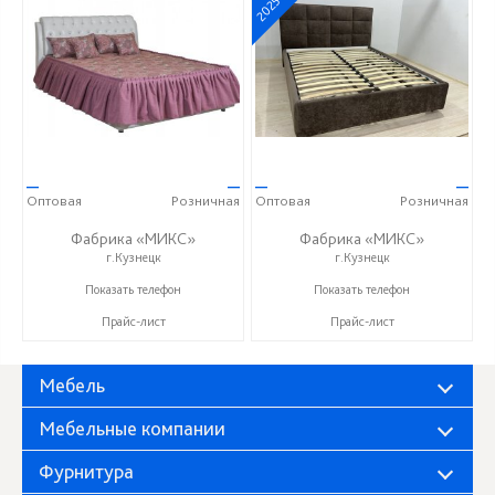
2025
—
—
—
—
Оптовая
Розничная
Оптовая
Розничная
Фабрика «МИКС»
Фабрика «МИКС»
г.Кузнецк
г.Кузнецк
+7 (937) 423-36-37
+7 (937) 423-36-37
Показать телефон
Показать телефон
Прайс-лист
Прайс-лист
Мебель
Мебельные компании
Фурнитура