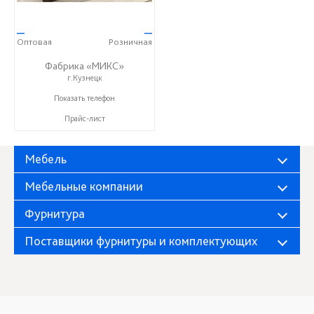
—
—
Оптовая
Розничная
Фабрика «МИКС»
г.Кузнецк
+7 (937) 423-36-37
Показать телефон
Прайс-лист
Мебель
Мебельные компании
Фурнитура
Поставщики фурнитуры и комплектующих