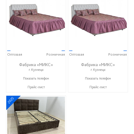
—
—
—
—
Оптовая
Розничная
Оптовая
Розничная
Фабрика «МИКС»
Фабрика «МИКС»
г.Кузнецк
г.Кузнецк
+7 (937) 423-36-37
+7 (937) 423-36-37
Показать телефон
Показать телефон
Прайс-лист
Прайс-лист
2025