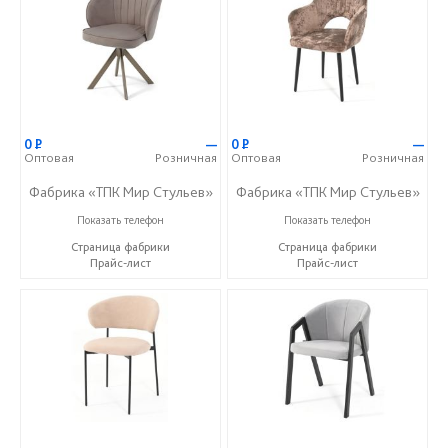
0
Р
—
0
Р
—
Оптовая
Розничная
Оптовая
Розничная
Фабрика «ТПК Мир Стульев»
Фабрика «ТПК Мир Стульев»
8 (927) 648-00-04
8 (927) 648-00-04
Показать телефон
Показать телефон
Страница фабрики
Страница фабрики
Прайс-лист
Прайс-лист