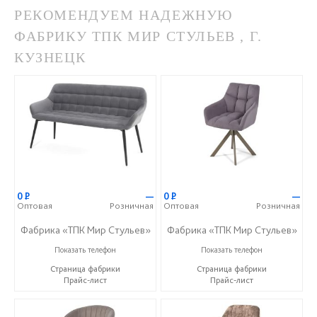
РЕКОМЕНДУЕМ НАДЕЖНУЮ
ФАБРИКУ ТПК МИР СТУЛЬЕВ , Г.
КУЗНЕЦК
0
Р
—
0
Р
—
Оптовая
Розничная
Оптовая
Розничная
Фабрика «ТПК Мир Стульев»
Фабрика «ТПК Мир Стульев»
8 (927) 648-00-04
8 (927) 648-00-04
Показать телефон
Показать телефон
Страница фабрики
Страница фабрики
Прайс-лист
Прайс-лист