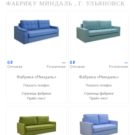
ФАБРИКУ МИНДАЛЬ , Г. УЛЬЯНОВСК
0
Р
—
0
Р
—
Оптовая
Розничная
Оптовая
Розничная
Фабрика «Миндаль»
Фабрика «Миндаль»
+7 (927) 630-62-82
+7 (927) 630-62-82
Показать телефон
Показать телефон
Страница фабрики
Страница фабрики
Прайс-лист
Прайс-лист