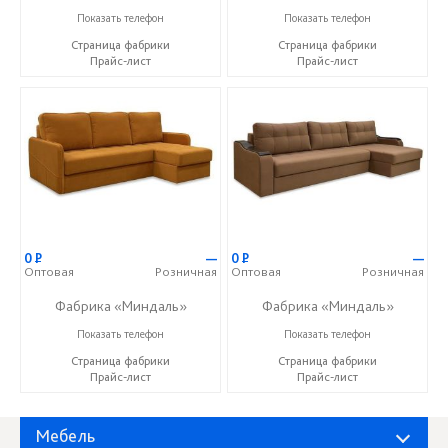
+7 (927) 630-62-82
+7 (927) 630-62-82
Показать телефон
Показать телефон
Страница фабрики
Страница фабрики
Прайс-лист
Прайс-лист
0
Р
—
0
Р
—
Оптовая
Розничная
Оптовая
Розничная
Фабрика «Миндаль»
Фабрика «Миндаль»
+7 (927) 630-62-82
+7 (927) 630-62-82
Показать телефон
Показать телефон
Страница фабрики
Страница фабрики
Прайс-лист
Прайс-лист
Мебель