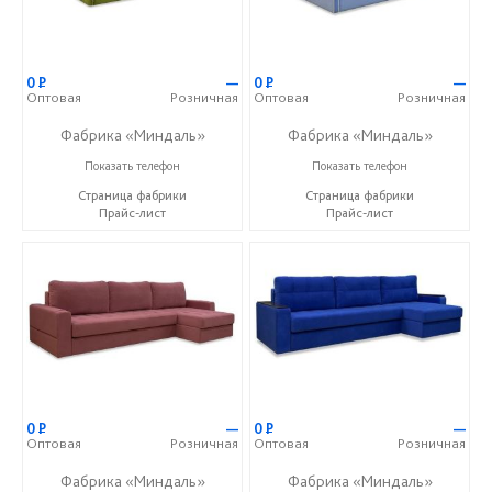
0
Р
—
0
Р
—
Оптовая
Розничная
Оптовая
Розничная
Фабрика «Миндаль»
Фабрика «Миндаль»
+7 (927) 630-62-82
+7 (927) 630-62-82
Показать телефон
Показать телефон
Страница фабрики
Страница фабрики
Прайс-лист
Прайс-лист
0
Р
—
0
Р
—
Оптовая
Розничная
Оптовая
Розничная
Фабрика «Миндаль»
Фабрика «Миндаль»