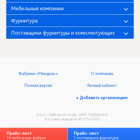
Мебельные компании
Фурнитура
Поставщики фурнитуры и комплектующих
Фабрика «Миндаль»
О компании
Полная версия
Личный кабинет
+ Добавить организацию
ООО «Мебельный клуб», ИНН 7328064833
Все права защищены © 2014-2026
Прайс-лист
Прайс-лист
19 мебельных фабрик
1 поставщика фурнитуры