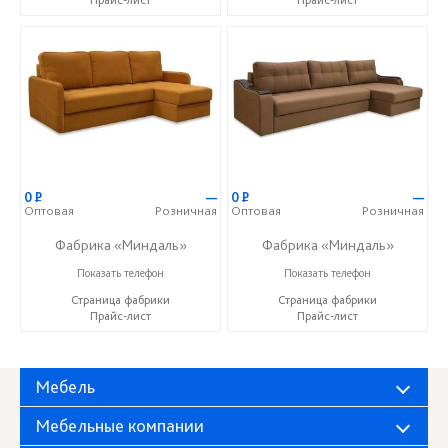
Прайс-лист
Прайс-лист
0
Р
—
0
Р
—
Оптовая
Розничная
Оптовая
Розничная
Фабрика «Миндаль»
Фабрика «Миндаль»
+7 (927) 630-62-82
+7 (927) 630-62-82
Показать телефон
Показать телефон
Страница фабрики
Страница фабрики
Прайс-лист
Прайс-лист
Мебель
Мебельные компании