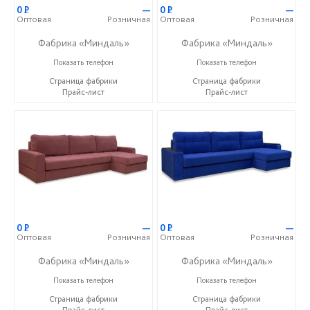
0
Р
—
0
Р
—
Оптовая
Розничная
Оптовая
Розничная
Фабрика «Миндаль»
Фабрика «Миндаль»
+7 (927) 630-62-82
+7 (927) 630-62-82
Показать телефон
Показать телефон
Страница фабрики
Страница фабрики
Прайс-лист
Прайс-лист
0
Р
—
0
Р
—
Оптовая
Розничная
Оптовая
Розничная
Фабрика «Миндаль»
Фабрика «Миндаль»
+7 (927) 630-62-82
+7 (927) 630-62-82
Показать телефон
Показать телефон
Страница фабрики
Страница фабрики