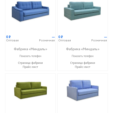
0
Р
—
0
Р
—
Оптовая
Розничная
Оптовая
Розничная
Фабрика «Миндаль»
Фабрика «Миндаль»
+7 (927) 630-62-82
+7 (927) 630-62-82
Показать телефон
Показать телефон
Страница фабрики
Страница фабрики
Прайс-лист
Прайс-лист