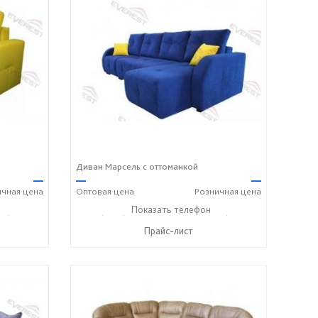
Диван Марсель с оттоманкой
—
—
—
ичная
цена
Оптовая
цена
Розничная
цена
00) 600-72-93
+7 (3812) 90-27-89
Показать телефон
+7 (800) 600-72-93
☎
☎
Прайс-лист