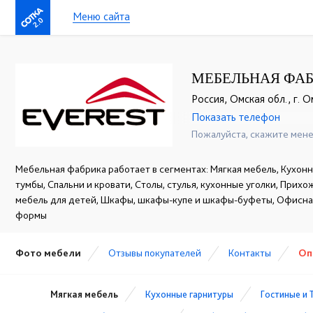
Меню сайта
2.0
МЕБЕЛЬНАЯ ФАБ
Россия, Омская обл., г. Ом
Показать телефон
+7 (3812) 90-27-89
☎
Пожалуйста, скажите мене
Мебельная фабрика работает в сегментах: Мягкая мебель, Кухонн
тумбы, Спальни и кровати, Столы, стулья, кухонные уголки, Прихо
мебель для детей, Шкафы, шкафы-купе и шкафы-буфеты, Офисная
формы
Фото мебели
Отзывы покупателей
Контакты
Оп
Мягкая мебель
Кухонные гарнитуры
Гостиные и 