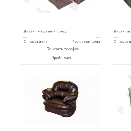
Диван п-образный Консул
Диван тик
—
—
—
Оптовая
цена
Розничная
цена
Оптовая
ц
+7 (3812) 90-27-89
Показать телефон
+7 (800) 600-72-93
+7 (381
☎
☎
☎
Прайс-лист