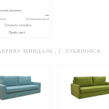
исный Шаляпин
—
ена
Розничная
цена
2) 90-27-89
Показать телефон
+7 (800) 600-72-93
☎
Прайс-лист
РИКУ МИНДАЛЬ , Г. УЛЬЯНОВСК