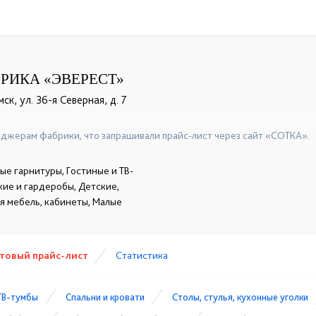
РИКА «ЭВЕРЕСТ»
ск, ул. 36-я Северная, д. 7
+7 (800) 600-72-93
☎
джерам фабрики, что запрашивали прайс-лист через сайт «СОТКА».
ые гарнитуры, Гостиные и ТВ-
жие и гардеробы, Детские,
 мебель, кабинеты, Малые
товый прайс-лист
Статистика
ТВ-тумбы
Спальни и кровати
Столы, стулья, кухонные уголки