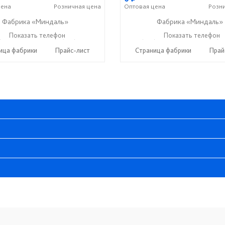
ена
Розничная
цена
Оптовая
цена
Розн
Фабрика «Миндаль»
Фабрика «Миндаль»
) 630-62-82
Показать телефон
+7 (917) 638-44-17
+7 (927) 630-62-82
Показать телефон
+7 (91
☎
☎
☎
ица фабрики
Прайс-лист
Страница фабрики
Прай