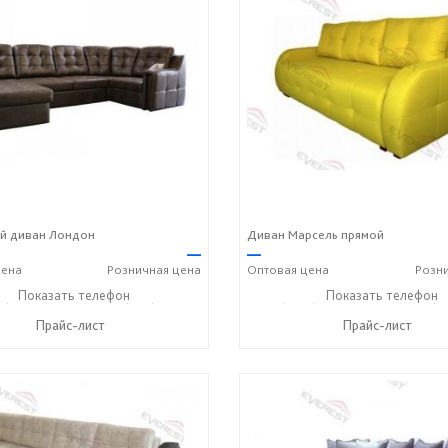
й диван Лондон
Диван Марсель прямой
—
—
ена
Розничная
цена
Оптовая
цена
Розн
2) 90-27-89
Показать телефон
+7 (800) 600-72-93
+7 (3812) 90-27-89
Показать телефон
+7 (8
☎
☎
☎
Прайс-лист
Прайс-лист