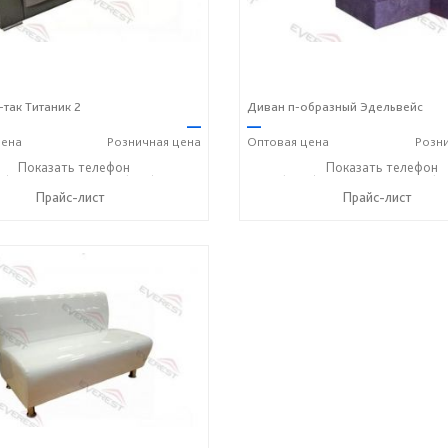
-так Титаник 2
Диван п-образный Эдельвейс
—
—
ена
Розничная
цена
Оптовая
цена
Розн
2) 90-27-89
Показать телефон
+7 (800) 600-72-93
+7 (3812) 90-27-89
Показать телефон
+7 (8
☎
☎
☎
Прайс-лист
Прайс-лист