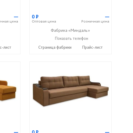
—
0
Р
—
ичная
цена
Оптовая
цена
Розничная
цена
Фабрика «Миндаль»
7) 638-44-17
+7 (927) 630-62-82
Показать телефон
+7 (917) 638-44-17
☎
☎
с-лист
Страница фабрики
Прайс-лист
—
0
Р
—