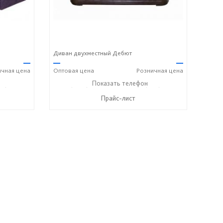
Диван двухместный Дебют
—
—
—
ичная
цена
Оптовая
цена
Розничная
цена
00) 600-72-93
+7 (3812) 90-27-89
Показать телефон
+7 (800) 600-72-93
☎
☎
Прайс-лист