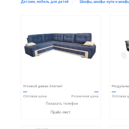
Детские, мебель для детей
Шкафы, шкафы-купе и шкаф
Угловой диван Элегант
Модульны
—
—
—
Оптовая
цена
Розничная
цена
Оптовая
ц
+7 (3812) 90-27-89
Показать телефон
+7 (800) 600-72-93
+7 (381
☎
☎
☎
Прайс-лист