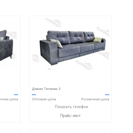
Диван Титаник 3
—
—
—
ичная
цена
Оптовая
цена
Розничная
цена
00) 600-72-93
+7 (3812) 90-27-89
Показать телефон
+7 (800) 600-72-93
☎
☎
Прайс-лист