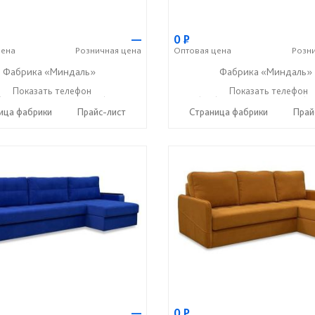
—
0
Р
ена
Розничная
цена
Оптовая
цена
Розн
Фабрика «Миндаль»
Фабрика «Миндаль»
) 630-62-82
Показать телефон
+7 (917) 638-44-17
+7 (927) 630-62-82
Показать телефон
+7 (91
☎
☎
☎
ица фабрики
Прайс-лист
Страница фабрики
Прай
—
0
Р