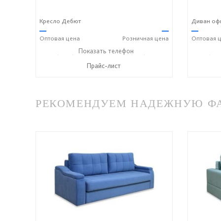
Кресло Дебют
Диван оф
—
—
—
Оптовая
цена
Розничная
цена
Оптовая
ц
+7 (3812) 90-27-89
Показать телефон
+7 (800) 600-72-93
+7 (381
☎
☎
☎
Прайс-лист
РЕКОМЕНДУЕМ НАДЕЖНУЮ ФАБ