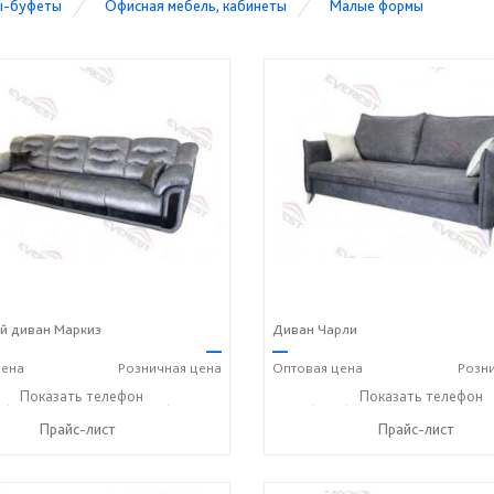
ы-буфеты
Офисная мебель, кабинеты
Малые формы
й диван Маркиз
Диван Чарли
—
—
ена
Розничная
цена
Оптовая
цена
Розн
2) 90-27-89
Показать телефон
+7 (800) 600-72-93
+7 (3812) 90-27-89
Показать телефон
+7 (8
☎
☎
☎
Прайс-лист
Прайс-лист