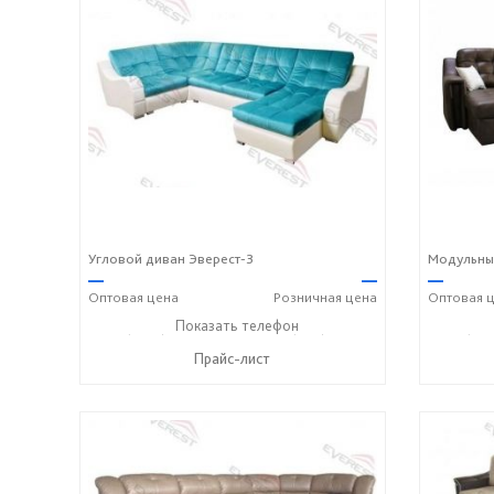
Угловой диван Эверест-3
Модульны
—
—
—
Оптовая
цена
Розничная
цена
Оптовая
ц
+7 (3812) 90-27-89
Показать телефон
+7 (800) 600-72-93
+7 (381
☎
☎
☎
Прайс-лист