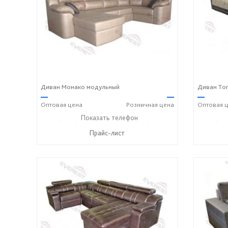
Диван Монако модульный
Диван Топ
—
—
—
Оптовая
цена
Розничная
цена
Оптовая
ц
+7 (3812) 90-27-89
Показать телефон
+7 (800) 600-72-93
+7 (381
☎
☎
☎
Прайс-лист