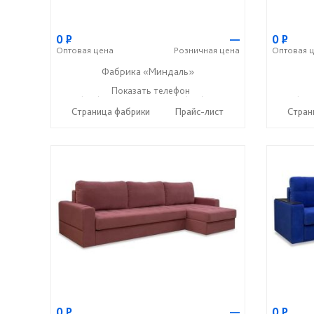
0
Р
—
0
Р
Оптовая
цена
Розничная
цена
Оптовая
ц
Фабрика «Миндаль»
+7 (927) 630-62-82
Показать телефон
+7 (917) 638-44-17
+7 (927
☎
☎
☎
Страница фабрики
Прайс-лист
Стран
0
Р
—
0
Р