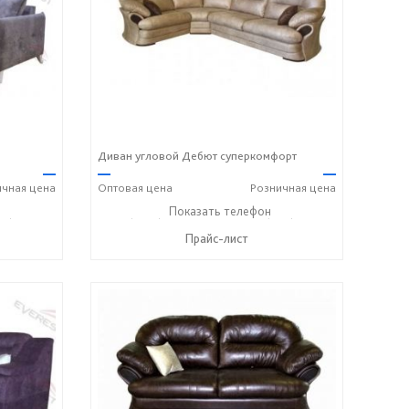
Диван угловой Дебют суперкомфорт
—
—
—
ичная
цена
Оптовая
цена
Розничная
цена
00) 600-72-93
+7 (3812) 90-27-89
Показать телефон
+7 (800) 600-72-93
☎
☎
Прайс-лист