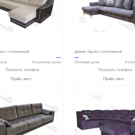
аз с оттоманкой
Диван Чарли с оттоманкой
—
—
ена
Розничная
цена
Оптовая
цена
Розн
2) 90-27-89
Показать телефон
+7 (800) 600-72-93
+7 (3812) 90-27-89
Показать телефон
+7 (8
☎
☎
☎
Прайс-лист
Прайс-лист