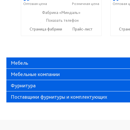
Оптовая
цена
Розничная
цена
Оптовая
ц
Фабрика «Миндаль»
+7 (927) 630-62-82
Показать телефон
+7 (917) 638-44-17
+7 (927
☎
☎
☎
Страница фабрики
Прайс-лист
Стран
Мебель
Мебельные компании
Фурнитура
Поставщики фурнитуры и комплектующих