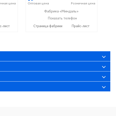
ичная
цена
Оптовая
цена
Розничная
цена
Фабрика «Миндаль»
7) 638-44-17
+7 (927) 630-62-82
Показать телефон
+7 (917) 638-44-17
☎
☎
с-лист
Страница фабрики
Прайс-лист