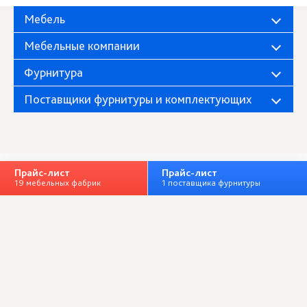
Мебель
Мебельные компании
Фурнитура
Поставщики фурнитуры и комплектующих
Прайс-лист
Прайс-лист
19 мебельных фабрик
1 поставщика фурнитуры
Фабрика «Миндаль»
О компании
Полная версия
Личный кабинет
+ Добавить организацию
ООО «Мебельный клуб», ИНН 7328064833
Все права защищены © 2014-2026