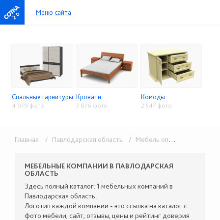
Меню сайта
2.0
Спальные гарнитуры
Кровати
Комоды
4 979 фото
7 876 фото
2 547 фото
Главная
/ Павлодарская область
/ Мебель оптом
/ Спальни 
МЕБЕЛЬНЫЕ КОМПАНИИ В ПАВЛОДАРСКАЯ
ОБЛАСТЬ
Здесь полный каталог: 1 мебельных компаний в
Павлодарская область.
Логотип каждой компании - это ссылка на каталог с
фото мебели, сайт, отзывы, цены и рейтинг доверия