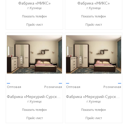
Фабрика «МИКС»
Фабрика «МИКС»
г.Кузнецк
г.Кузнецк
+7 (937) 423-36-37
+7 (937) 423-36-37
Показать телефон
Показать телефон
Прайс-лист
Прайс-лист
—
—
—
—
Оптовая
Розничная
Оптовая
Розничная
Фабрика «Меркурий-Сурский»
Фабрика «Меркурий-Сурский»
г.Кузнецк
г.Кузнецк
+7 (8415) 73-05-06
+7 (8415) 73-05-06
Показать телефон
Показать телефон
Прайс-лист
Прайс-лист