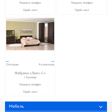
+ 7 (999) 748-11-11
+ 7 (999) 748-11-11
Показать телефон
Показать телефон
Прайс-лист
Прайс-лист
—
—
Оптовая
Розничная
Фабрика «Люкс-С»
г.Кузнецк
+ 7 (999) 748-11-11
Показать телефон
Прайс-лист
Мебель