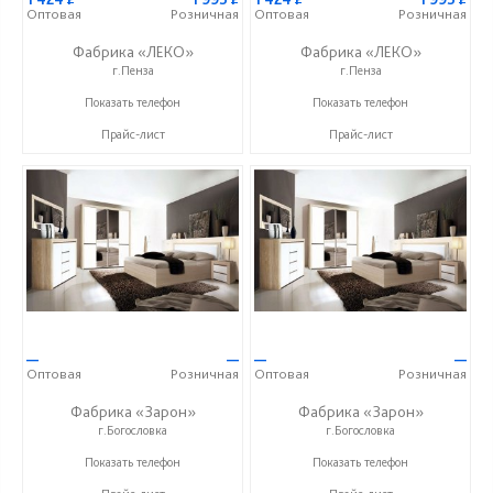
Оптовая
Розничная
Оптовая
Розничная
Фабрика «ЛЕКО»
Фабрика «ЛЕКО»
г.Пенза
г.Пенза
+7 (800) 222-93-90
+7 (800) 222-93-90
Показать телефон
Показать телефон
Прайс-лист
Прайс-лист
—
—
—
—
Оптовая
Розничная
Оптовая
Розничная
Фабрика «Зарон»
Фабрика «Зарон»
г.Богословка
г.Богословка
+7 (8412) 21-50-66
+7 (8412) 21-50-66
Показать телефон
Показать телефон