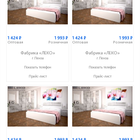
1 424
Р
1 993
Р
1 424
Р
1 993
Р
Оптовая
Розничная
Оптовая
Розничная
Фабрика «ЛЕКО»
Фабрика «ЛЕКО»
г.Пенза
г.Пенза
+7 (800) 222-93-90
+7 (800) 222-93-90
Показать телефон
Показать телефон
Прайс-лист
Прайс-лист
1 424
Р
1 993
Р
1 424
Р
1 993
Р