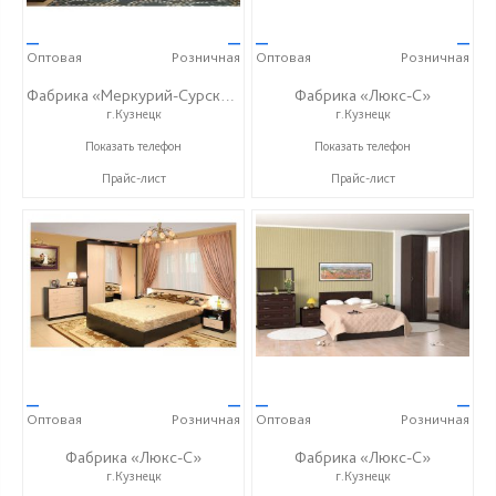
—
—
—
—
Оптовая
Розничная
Оптовая
Розничная
Фабрика «Меркурий-Сурский»
Фабрика «Люкс-С»
г.Кузнецк
г.Кузнецк
+7 (8415) 73-05-06
+ 7 (999) 748-11-11
Показать телефон
Показать телефон
Прайс-лист
Прайс-лист
—
—
—
—
Оптовая
Розничная
Оптовая
Розничная
Фабрика «Люкс-С»
Фабрика «Люкс-С»
г.Кузнецк
г.Кузнецк