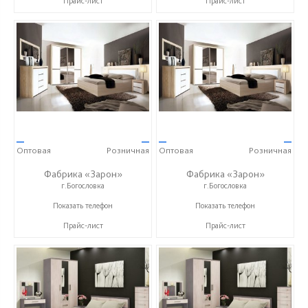
Прайс-лист
Прайс-лист
—
—
—
—
Оптовая
Розничная
Оптовая
Розничная
Фабрика «Зарон»
Фабрика «Зарон»
г.Богословка
г.Богословка
+7 (8412) 21-50-66
+7 (8412) 21-50-66
Показать телефон
Показать телефон
Прайс-лист
Прайс-лист