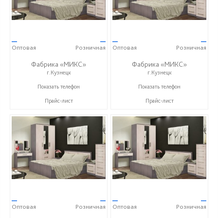
—
—
—
—
Оптовая
Розничная
Оптовая
Розничная
Фабрика «МИКС»
Фабрика «МИКС»
г.Кузнецк
г.Кузнецк
+7 (937) 423-36-37
+7 (937) 423-36-37
Показать телефон
Показать телефон
Прайс-лист
Прайс-лист
—
—
—
—
Оптовая
Розничная
Оптовая
Розничная