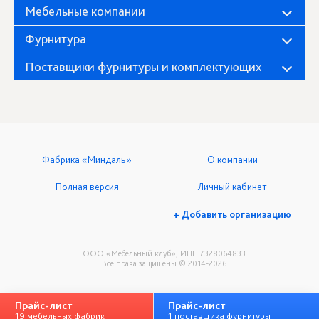
Мебельные компании
Фурнитура
Поставщики фурнитуры и комплектующих
Фабрика «Миндаль»
О компании
Полная версия
Личный кабинет
+ Добавить организацию
ООО «Мебельный клуб», ИНН 7328064833
Все права защищены © 2014-2026
Прайс-лист
Прайс-лист
19 мебельных фабрик
1 поставщика фурнитуры