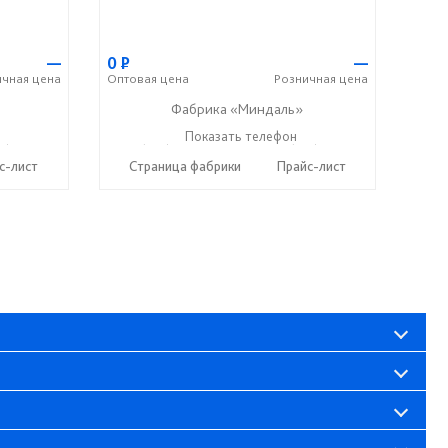
—
0
Р
—
ичная
цена
Оптовая
цена
Розничная
цена
Фабрика «Миндаль»
7) 638-44-17
+7 (927) 630-62-82
Показать телефон
+7 (917) 638-44-17
☎
☎
с-лист
Страница фабрики
Прайс-лист