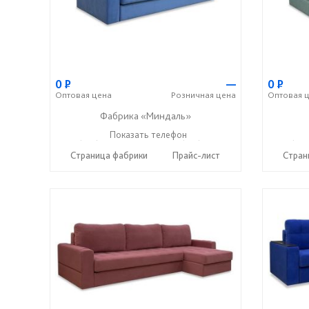
0
Р
—
0
Р
Оптовая
цена
Розничная
цена
Оптовая
ц
Фабрика «Миндаль»
+7 (927) 630-62-82
Показать телефон
+7 (917) 638-44-17
+7 (927
☎
☎
☎
Страница фабрики
Прайс-лист
Стран