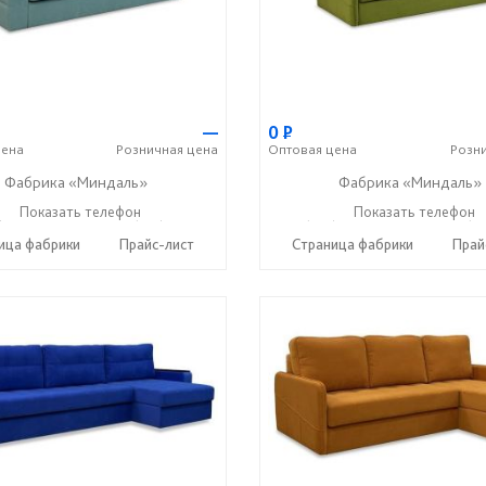
—
0
Р
ена
Розничная
цена
Оптовая
цена
Розн
Фабрика «Миндаль»
Фабрика «Миндаль»
) 630-62-82
Показать телефон
+7 (917) 638-44-17
+7 (927) 630-62-82
Показать телефон
+7 (91
☎
☎
☎
ица фабрики
Прайс-лист
Страница фабрики
Прай