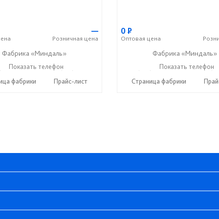
—
0
Р
ена
Розничная
цена
Оптовая
цена
Розн
Фабрика «Миндаль»
Фабрика «Миндаль»
) 630-62-82
Показать телефон
+7 (917) 638-44-17
+7 (927) 630-62-82
Показать телефон
+7 (91
☎
☎
☎
ица фабрики
Прайс-лист
Страница фабрики
Прай