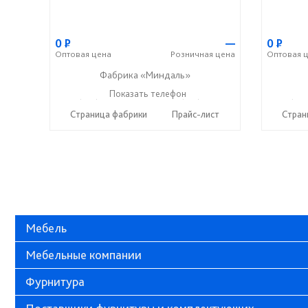
0
Р
—
0
Р
Оптовая
цена
Розничная
цена
Оптовая
ц
Фабрика «Миндаль»
+7 (927) 630-62-82
Показать телефон
+7 (917) 638-44-17
+7 (927
☎
☎
☎
Страница фабрики
Прайс-лист
Стран
Мебель
Мебельные компании
Фурнитура