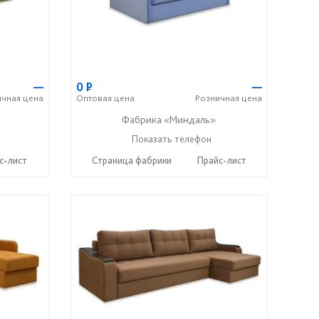
—
0
Р
—
ичная
цена
Оптовая
цена
Розничная
цена
Фабрика «Миндаль»
7) 638-44-17
+7 (927) 630-62-82
Показать телефон
+7 (917) 638-44-17
☎
☎
с-лист
Страница фабрики
Прайс-лист