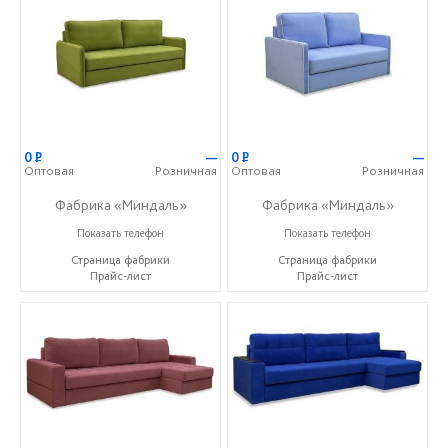
0
Р
—
0
Р
—
Оптовая
Розничная
Оптовая
Розничная
Фабрика «Миндаль»
Фабрика «Миндаль»
+7 (927) 630-62-82
+7 (927) 630-62-82
Показать телефон
Показать телефон
Страница фабрики
Страница фабрики
Прайс-лист
Прайс-лист