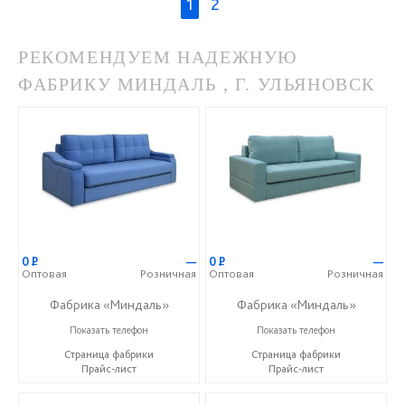
1
2
РЕКОМЕНДУЕМ НАДЕЖНУЮ
ФАБРИКУ МИНДАЛЬ , Г. УЛЬЯНОВСК
0
Р
—
0
Р
—
Оптовая
Розничная
Оптовая
Розничная
Фабрика «Миндаль»
Фабрика «Миндаль»
+7 (927) 630-62-82
+7 (927) 630-62-82
Показать телефон
Показать телефон
Страница фабрики
Страница фабрики
Прайс-лист
Прайс-лист