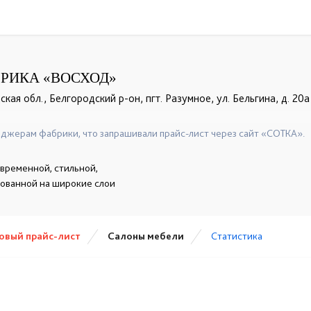
РИКА «ВОСХОД»
кая обл., Белгородский р-он, пгт. Разумное, ул. Бельгина, д. 20а
+7 (950) 714-55-88
☎
джерам фабрики, что запрашивали прайс-лист через сайт «СОТКА».
временной, стильной,
рованной на широкие слои
овый прайс-лист
Cалоны мебели
Статистика