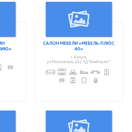
ИН
САЛОН МЕБЕЛИ «МЕБЕЛЬ-ПЛЮС
НИЮ»
40»
г. Калуга,
ул.Московская, 22а, ТД "Кимберлит"