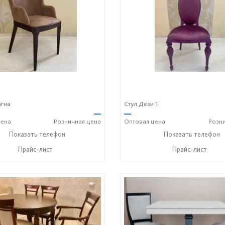
агна
Стул Дези 1
—
—
ена
Розничная
цена
Оптовая
цена
Розн
36) 2-25-25
Показать телефон
+7 (49336) 2-50-46
+7 (49336) 2-25-25
Показать телефон
+7 (49
☎
☎
☎
Прайс-лист
Прайс-лист