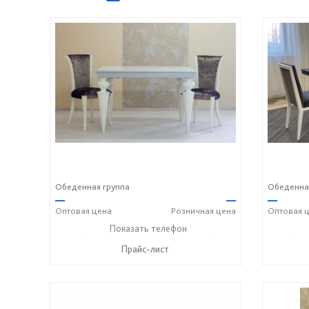
Обеденная группа
Обеденна
—
—
—
Оптовая
цена
Розничная
цена
Оптовая
ц
+7 (49336) 2-25-25
Показать телефон
+7 (49336) 2-50-46
+7 (493
☎
☎
☎
Прайс-лист