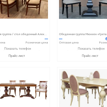
Обеденная группа / стол обеденный Алекс 2+стул Венеция
Обеденная группа Мюнхен +Грета
—
—
ена
Розничная
цена
Оптовая
цена
Розн
36) 2-25-25
Показать телефон
+7 (49336) 2-50-46
+7 (49336) 2-25-25
Показать телефон
+7 (49
☎
☎
☎
Прайс-лист
Прайс-лист