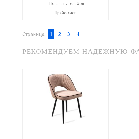
+7 (49336) 2-25-25
Показать телефон
+7 (49336) 2-50-46
+7 (493
☎
☎
☎
Прайс-лист
Страница:
1
2
3
4
РЕКОМЕНДУЕМ НАДЕЖНУЮ ФАБ