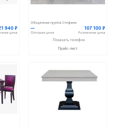
Обеденная группа Стефани
21 940
Р
—
107 100
Р
ичная
цена
Оптовая
цена
Розничная
цена
336) 2-50-46
+7 (49336) 2-25-25
Показать телефон
+7 (49336) 2-50-46
☎
☎
Прайс-лист