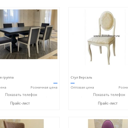
я группа
Стул Версаль
—
—
ена
Розничная
цена
Оптовая
цена
Розн
36) 2-25-25
Показать телефон
+7 (49336) 2-50-46
+7 (49336) 2-25-25
Показать телефон
+7 (49
☎
☎
☎
Прайс-лист
Прайс-лист