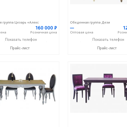
 группа Цезарь +Алекс
Обеденная группа Дези
160 000
Р
—
1
ена
Розничная
цена
Оптовая
цена
Розн
36) 2-25-25
Показать телефон
+7 (49336) 2-50-46
+7 (49336) 2-25-25
Показать телефон
+7 (49
☎
☎
☎
Прайс-лист
Прайс-лист