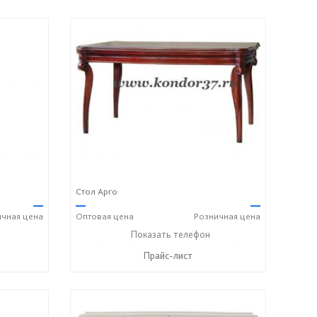
Стол Арго
—
—
—
ичная
цена
Оптовая
цена
Розничная
цена
336) 2-50-46
+7 (49336) 2-25-25
Показать телефон
+7 (49336) 2-50-46
☎
☎
Прайс-лист