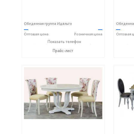
Обеденная группа Идальго
Обеденная
—
—
—
Оптовая
цена
Розничная
цена
Оптовая
ц
+7 (49336) 2-25-25
Показать телефон
+7 (49336) 2-50-46
+7 (493
☎
☎
☎
Прайс-лист