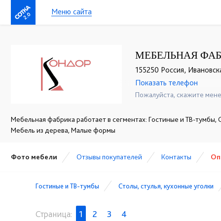
Меню сайта
2.0
МЕБЕЛЬНАЯ ФАБ
155250 Россия, Ивановска
Показать телефон
+7 (49336) 2-25-25
☎
Пожалуйста, скажите мене
Мебельная фабрика работает в сегментах: Гостиные и ТВ-тумбы, С
Мебель из дерева, Малые формы
Фото мебели
Отзывы покупателей
Контакты
Оп
Гостиные и ТВ-тумбы
Столы, стулья, кухонные уголки
Страница:
1
2
3
4