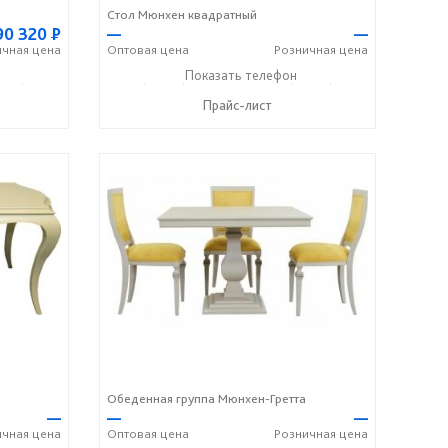
Стол Мюнхен квадратный
90 320
Р
—
—
ичная
цена
Оптовая
цена
Розничная
цена
336) 2-50-46
+7 (49336) 2-25-25
Показать телефон
+7 (49336) 2-50-46
☎
☎
Прайс-лист
Обеденная группа Мюнхен-Гретта
—
—
—
ичная
цена
Оптовая
цена
Розничная
цена