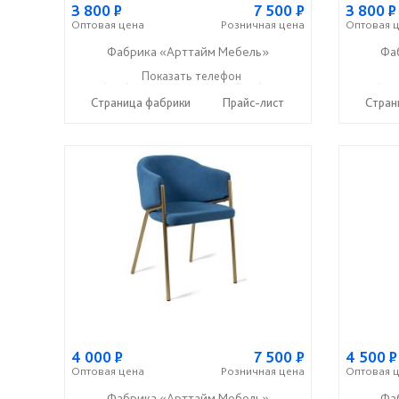
3 800
Р
7 500
Р
3 800
Р
Оптовая
цена
Розничная
цена
Оптовая
ц
Фабрика «Арттайм Мебель»
Фа
+7 (800) 201-23-49
Показать телефон
+7 (963) 111-0-222
+7 (800
☎
☎
☎
Страница фабрики
Прайс-лист
Стран
4 000
Р
7 500
Р
4 500
Р
Оптовая
цена
Розничная
цена
Оптовая
ц
Фабрика «Арттайм Мебель»
Фа