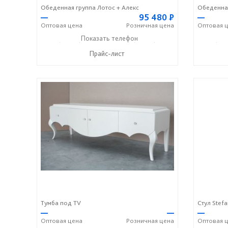
Обеденная группа Лотос + Алекс
Обеденная
—
95 480
Р
—
Оптовая
цена
Розничная
цена
Оптовая
ц
+7 (49336) 2-25-25
Показать телефон
+7 (49336) 2-50-46
+7 (493
☎
☎
☎
Прайс-лист
Тумба под TV
Стул Stefa
—
—
—
Оптовая
цена
Розничная
цена
Оптовая
ц