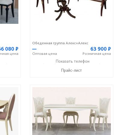
Обеденная группа Алекс+Алекс
66 080
Р
—
63 900
Р
ичная
цена
Оптовая
цена
Розничная
цена
336) 2-50-46
+7 (49336) 2-25-25
Показать телефон
+7 (49336) 2-50-46
☎
☎
Прайс-лист