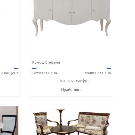
Комод Стефани
—
—
—
ичная
цена
Оптовая
цена
Розничная
цена
336) 2-50-46
+7 (49336) 2-25-25
Показать телефон
+7 (49336) 2-50-46
☎
☎
Прайс-лист