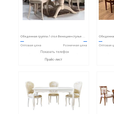
Обеденная группа / стол Венеция+стулья Алекс
—
—
—
Оптовая
цена
Розничная
цена
Оптовая
ц
+7 (49336) 2-25-25
Показать телефон
+7 (49336) 2-50-46
+7 (493
☎
☎
☎
Прайс-лист