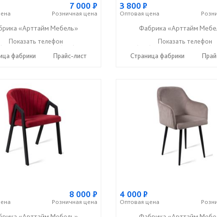
7 000
Р
3 800
Р
ена
Розничная
цена
Оптовая
цена
Розн
брика «Арттайм Мебель»
Фабрика «Арттайм Мебе
) 201-23-49
Показать телефон
+7 (963) 111-0-222
+7 (800) 201-23-49
Показать телефон
+7 (96
☎
☎
☎
ица фабрики
Прайс-лист
Страница фабрики
Прай
8 000
Р
4 000
Р
ена
Розничная
цена
Оптовая
цена
Розн
брика «Арттайм Мебель»
Фабрика «Арттайм Мебе