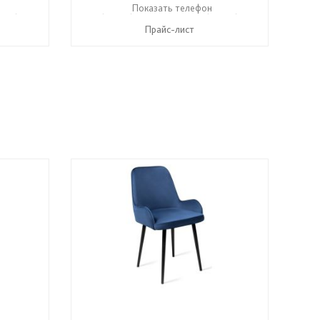
336) 2-50-46
+7 (49336) 2-25-25
Показать телефон
+7 (49336) 2-50-46
☎
☎
Прайс-лист