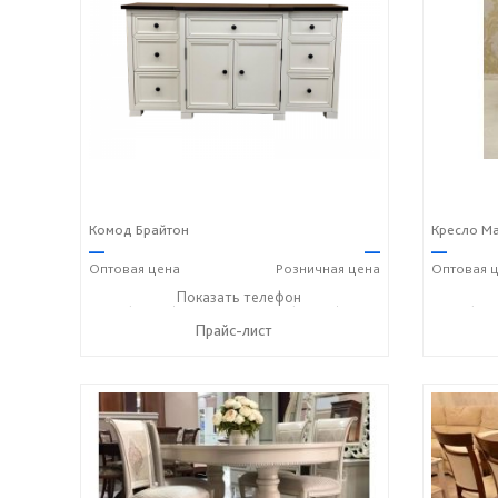
Комод Брайтон
Кресло М
—
—
—
Оптовая
цена
Розничная
цена
Оптовая
ц
+7 (49336) 2-25-25
Показать телефон
+7 (49336) 2-50-46
+7 (493
☎
☎
☎
Прайс-лист