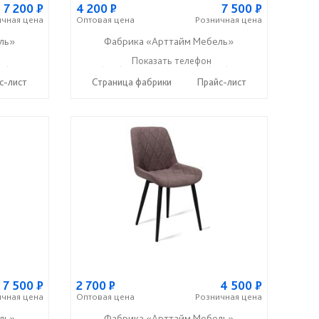
7 200
Р
4 200
Р
7 500
Р
ичная
цена
Оптовая
цена
Розничная
цена
ль»
Фабрика «Арттайм Мебель»
3) 111-0-222
+7 (800) 201-23-49
Показать телефон
+7 (963) 111-0-222
☎
☎
с-лист
Страница фабрики
Прайс-лист
7 500
Р
2 700
Р
4 500
Р
ичная
цена
Оптовая
цена
Розничная
цена
ль»
Фабрика «Арттайм Мебель»