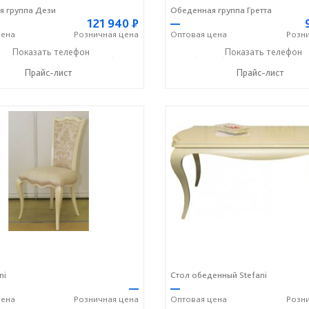
 группа Дези
Обеденная группа Гретта
121 940
Р
—
ена
Розничная
цена
Оптовая
цена
Розн
36) 2-25-25
Показать телефон
+7 (49336) 2-50-46
+7 (49336) 2-25-25
Показать телефон
+7 (49
☎
☎
☎
Прайс-лист
Прайс-лист
ni
Стол обеденный Stefani
—
—
ена
Розничная
цена
Оптовая
цена
Розн