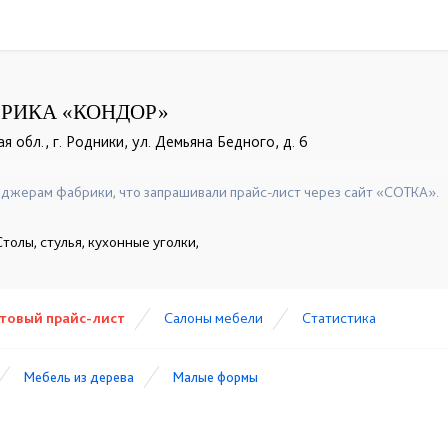
РИКА «КОНДОР»
я обл., г. Родники, ул. Демьяна Бедного, д. 6
+7 (49336) 2-50-46
+7 (49336) 2-04-41
+7 (964) 494
☎
☎
☎
джерам фабрики, что запрашивали прайс-лист через сайт «СОТКА».
толы, стулья, кухонные уголки,
товый прайс-лист
Cалоны мебели
Статистика
Мебель из дерева
Малые формы