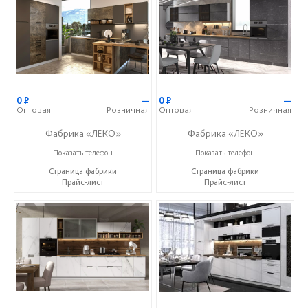
0
Р
—
0
Р
—
Оптовая
Розничная
Оптовая
Розничная
Фабрика «ЛЕКО»
Фабрика «ЛЕКО»
+7 (800) 222-93-90
+7 (800) 222-93-90
Показать телефон
Показать телефон
Страница фабрики
Страница фабрики
Прайс-лист
Прайс-лист