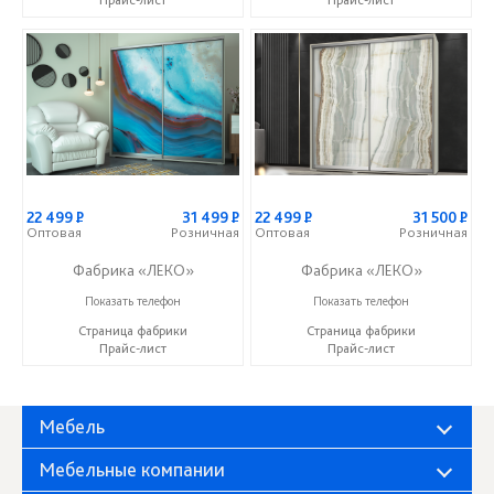
Прайс-лист
Прайс-лист
22 499
Р
31 499
Р
22 499
Р
31 500
Р
Оптовая
Розничная
Оптовая
Розничная
Фабрика «ЛЕКО»
Фабрика «ЛЕКО»
+7 (800) 222-93-90
+7 (800) 222-93-90
Показать телефон
Показать телефон
Страница фабрики
Страница фабрики
Прайс-лист
Прайс-лист
Мебель
Мебельные компании