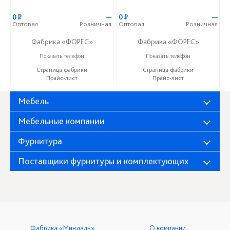
0
Р
—
0
Р
—
Оптовая
Розничная
Оптовая
Розничная
Фабрика «ФОРЕС»
Фабрика «ФОРЕС»
+7 (8412) 73-85-16
+7 (8412) 73-85-16
Показать телефон
Показать телефон
Страница фабрики
Страница фабрики
Прайс-лист
Прайс-лист
Мебель
Мебельные компании
Фурнитура
Поставщики фурнитуры и комплектующих
Фабрика «Миндаль»
О компании