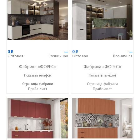
0
Р
—
0
Р
—
Оптовая
Розничная
Оптовая
Розничная
Фабрика «ФОРЕС»
Фабрика «ФОРЕС»
+7 (8412) 73-85-16
+7 (8412) 73-85-16
Показать телефон
Показать телефон
Страница фабрики
Страница фабрики
Прайс-лист
Прайс-лист