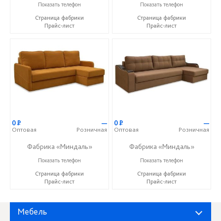
+7 (927) 630-62-82
+7 (927) 630-62-82
Показать телефон
Показать телефон
Страница фабрики
Страница фабрики
Прайс-лист
Прайс-лист
0
Р
—
0
Р
—
Оптовая
Розничная
Оптовая
Розничная
Фабрика «Миндаль»
Фабрика «Миндаль»
+7 (927) 630-62-82
+7 (927) 630-62-82
Показать телефон
Показать телефон
Страница фабрики
Страница фабрики
Прайс-лист
Прайс-лист
Мебель