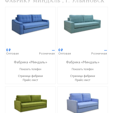
ФАБРИКУ МИНДАЛЬ , Г. УЛЬЯНОВСК
0
Р
—
0
Р
—
Оптовая
Розничная
Оптовая
Розничная
Фабрика «Миндаль»
Фабрика «Миндаль»
+7 (927) 630-62-82
+7 (927) 630-62-82
Показать телефон
Показать телефон
Страница фабрики
Страница фабрики
Прайс-лист
Прайс-лист