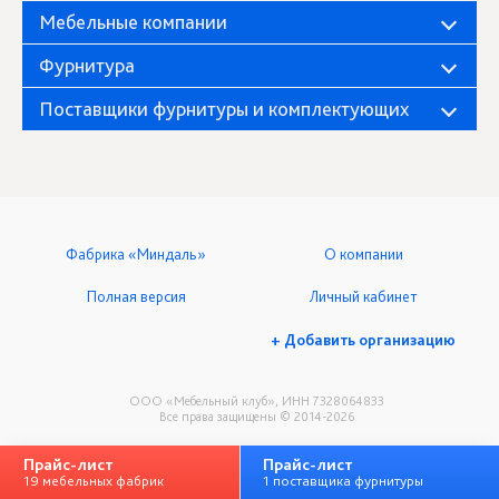
Мебельные компании
Фурнитура
Поставщики фурнитуры и комплектующих
Фабрика «Миндаль»
О компании
Полная версия
Личный кабинет
+ Добавить организацию
ООО «Мебельный клуб», ИНН 7328064833
Все права защищены © 2014-2026
Прайс-лист
Прайс-лист
19 мебельных фабрик
1 поставщика фурнитуры