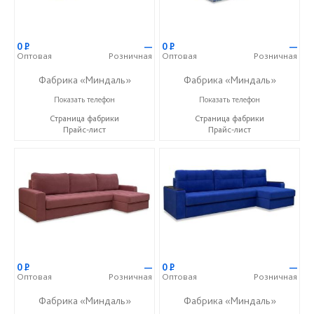
0
Р
—
0
Р
—
Оптовая
Розничная
Оптовая
Розничная
Фабрика «Миндаль»
Фабрика «Миндаль»
+7 (927) 630-62-82
+7 (927) 630-62-82
Показать телефон
Показать телефон
Страница фабрики
Страница фабрики
Прайс-лист
Прайс-лист
0
Р
—
0
Р
—
Оптовая
Розничная
Оптовая
Розничная
Фабрика «Миндаль»
Фабрика «Миндаль»