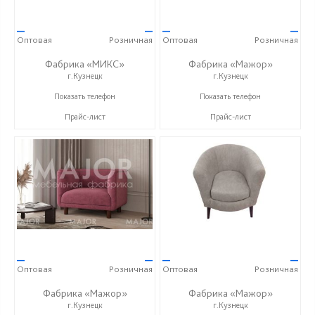
—
—
—
—
Оптовая
Розничная
Оптовая
Розничная
Фабрика «МИКС»
Фабрика «Мажор»
г.Кузнецк
г.Кузнецк
+7 (937) 423-36-37
+7 (999) 611-98-99
Показать телефон
Показать телефон
Прайс-лист
Прайс-лист
—
—
—
—
Оптовая
Розничная
Оптовая
Розничная
Фабрика «Мажор»
Фабрика «Мажор»
г.Кузнецк
г.Кузнецк