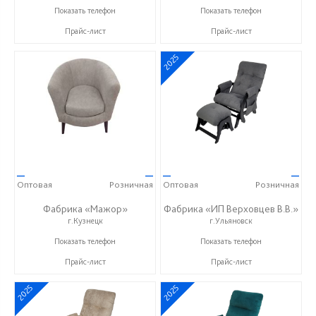
+7 (999) 611-98-99
+7 (999) 611-98-99
Показать телефон
Показать телефон
Прайс-лист
Прайс-лист
2025
—
—
—
—
Оптовая
Розничная
Оптовая
Розничная
Фабрика «Мажор»
Фабрика «ИП Верховцев В.В.»
г.Кузнецк
г.Ульяновск
+7 (999) 611-98-99
8-987-637-27-82
Показать телефон
Показать телефон
Прайс-лист
Прайс-лист
2025
2025