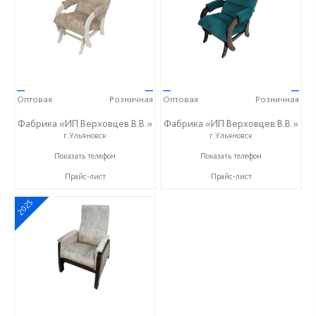
—
—
—
—
Оптовая
Розничная
Оптовая
Розничная
Фабрика «ИП Верховцев В.В.»
Фабрика «ИП Верховцев В.В.»
г.Ульяновск
г.Ульяновск
8-987-637-27-82
8-987-637-27-82
Показать телефон
Показать телефон
Прайс-лист
Прайс-лист
2025