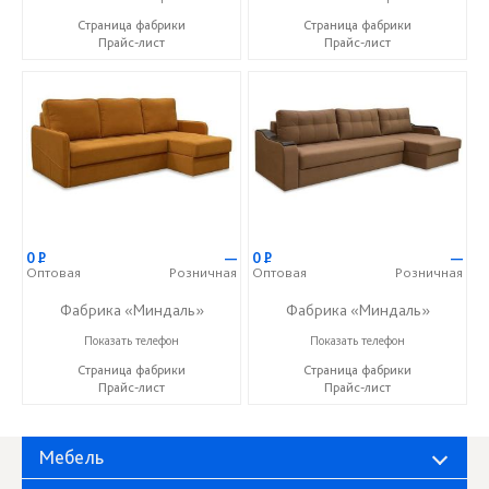
Страница фабрики
Страница фабрики
Прайс-лист
Прайс-лист
0
Р
—
0
Р
—
Оптовая
Розничная
Оптовая
Розничная
Фабрика «Миндаль»
Фабрика «Миндаль»
+7 (927) 630-62-82
+7 (927) 630-62-82
Показать телефон
Показать телефон
Страница фабрики
Страница фабрики
Прайс-лист
Прайс-лист
Мебель