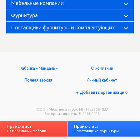
Мебельные компании
Фурнитура
Поставщики фурнитуры и комплектующих
Фабрика «Миндаль»
О компании
Полная версия
Личный кабинет
+ Добавить организацию
ООО «Мебельный клуб», ИНН 7328064833
Все права защищены © 2014-2026
Прайс-лист
Прайс-лист
19 мебельных фабрик
1 поставщика фурнитуры