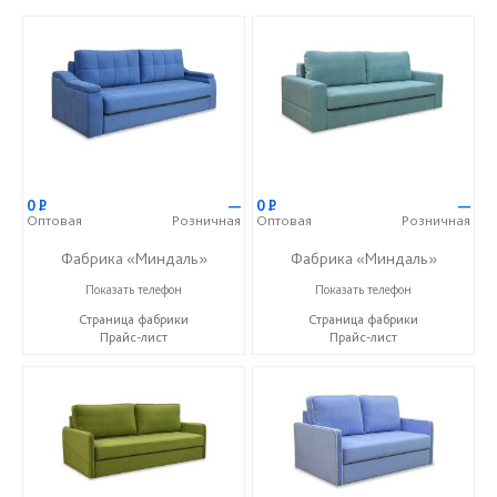
0
Р
—
0
Р
—
Оптовая
Розничная
Оптовая
Розничная
Фабрика «Миндаль»
Фабрика «Миндаль»
+7 (927) 630-62-82
+7 (927) 630-62-82
Показать телефон
Показать телефон
Страница фабрики
Страница фабрики
Прайс-лист
Прайс-лист