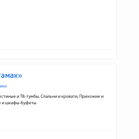
тамак»
ики
остиные и ТВ-тумбы, Спальни и кровати, Прихожие и
пе и шкафы-буфеты