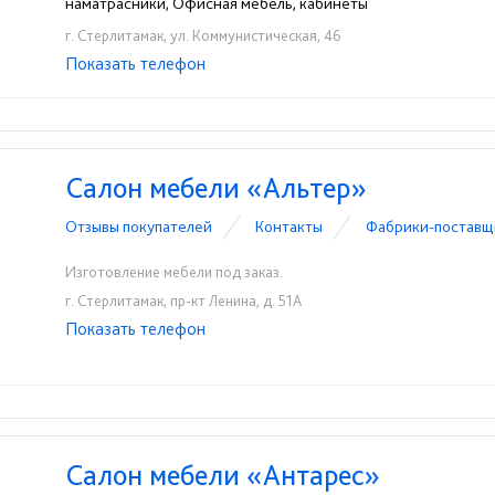
наматрасники, Офисная мебель, кабинеты
г. Стерлитамак, ул. Коммунистическая, 46
Показать телефон
+7-917-477-26-23
☎
Салон мебели «Альтер»
Отзывы покупателей
Контакты
Фабрики-поставщ
Изготовление мебели под заказ.
г. Стерлитамак, пр-кт Ленина, д. 51А
Показать телефон
+7(3473)43-86-64
+7-917-793-42-01
☎
☎
Салон мебели «Антарес»