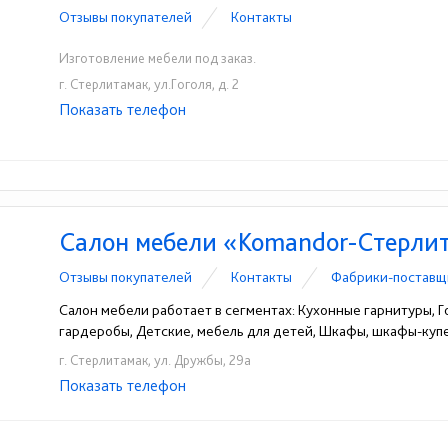
Отзывы покупателей
Контакты
Изготовление мебели под заказ.
г. Стерлитамак, ул.Гоголя, д. 2
Показать телефон
+7-965-944-19-98
☎
Салон мебели «Komandor-Стерли
Отзывы покупателей
Контакты
Фабрики-поставщ
Салон мебели работает в сегментах: Кухонные гарнитуры, Г
гардеробы, Детские, мебель для детей, Шкафы, шкафы-ку
г. Стерлитамак, ул. Дружбы, 29а
Показать телефон
+7(3473)20-50-50
+7-937-311-51-30
☎
☎