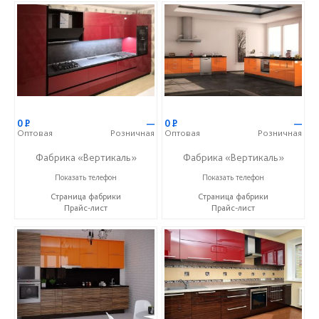
0
Р
—
0
Р
—
Оптовая
Розничная
Оптовая
Розничная
Фабрика «Вертикаль»
Фабрика «Вертикаль»
+7 (927) 38-059-88
+7 (927) 38-059-88
Показать телефон
Показать телефон
Страница фабрики
Страница фабрики
Прайс-лист
Прайс-лист