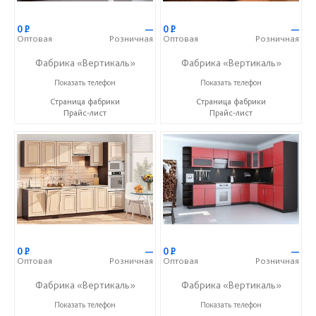
0
Р
—
0
Р
—
Оптовая
Розничная
Оптовая
Розничная
Фабрика «Вертикаль»
Фабрика «Вертикаль»
+7 (927) 38-059-88
+7 (927) 38-059-88
Показать телефон
Показать телефон
Страница фабрики
Страница фабрики
Прайс-лист
Прайс-лист
0
Р
—
0
Р
—
Оптовая
Розничная
Оптовая
Розничная
Фабрика «Вертикаль»
Фабрика «Вертикаль»
+7 (927) 38-059-88
+7 (927) 38-059-88
Показать телефон
Показать телефон