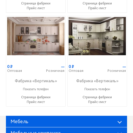
Страница фабрики
Страница фабрики
Прайс-лист
Прайс-лист
0
Р
—
0
Р
—
Оптовая
Розничная
Оптовая
Розничная
Фабрика «Вертикаль»
Фабрика «Вертикаль»
+7 (927) 38-059-88
+7 (927) 38-059-88
Показать телефон
Показать телефон
Страница фабрики
Страница фабрики
Прайс-лист
Прайс-лист
Мебель
Мебельные компании