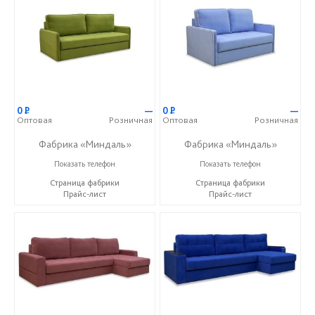
0
Р
—
0
Р
—
Оптовая
Розничная
Оптовая
Розничная
Фабрика «Миндаль»
Фабрика «Миндаль»
+7 (927) 630-62-82
+7 (927) 630-62-82
Показать телефон
Показать телефон
Страница фабрики
Страница фабрики
Прайс-лист
Прайс-лист