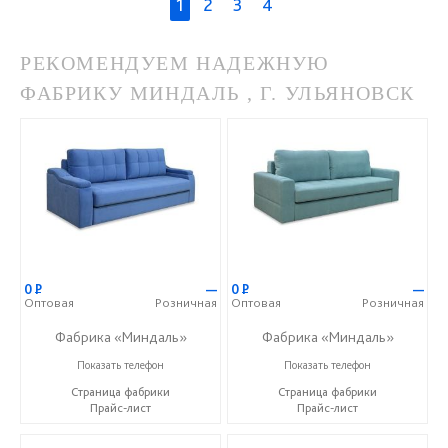
1
2
3
4
РЕКОМЕНДУЕМ НАДЕЖНУЮ
ФАБРИКУ МИНДАЛЬ , Г. УЛЬЯНОВСК
0
Р
—
0
Р
—
Оптовая
Розничная
Оптовая
Розничная
Фабрика «Миндаль»
Фабрика «Миндаль»
+7 (927) 630-62-82
+7 (927) 630-62-82
Показать телефон
Показать телефон
Страница фабрики
Страница фабрики
Прайс-лист
Прайс-лист