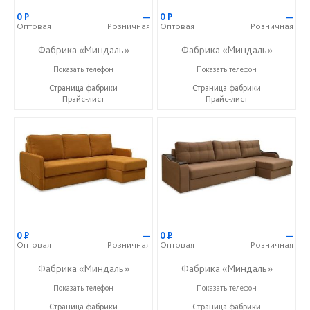
0
Р
—
0
Р
—
Оптовая
Розничная
Оптовая
Розничная
Фабрика «Миндаль»
Фабрика «Миндаль»
+7 (927) 630-62-82
+7 (927) 630-62-82
Показать телефон
Показать телефон
Страница фабрики
Страница фабрики
Прайс-лист
Прайс-лист
0
Р
—
0
Р
—
Оптовая
Розничная
Оптовая
Розничная
Фабрика «Миндаль»
Фабрика «Миндаль»
+7 (927) 630-62-82
+7 (927) 630-62-82
Показать телефон
Показать телефон
Страница фабрики
Страница фабрики