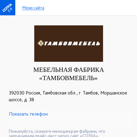
Меню сайта
2.0
МЕБЕЛЬНАЯ ФАБРИКА
«ТАМБОВМЕБЕЛЬ»
392030 Россия, Тамбовская обл., г. Тамбов, Моршанское
шоссе, д. 38
Показать телефон
+7 (4752) 53-23-85
+7 (4752) 35-88-54
☎
☎
+7 (4752) 56-88-53
☎
Пожалуйста, скажите менеджерам фабрики, что
запрашивали прайс-лист через сайт «СОТКА».