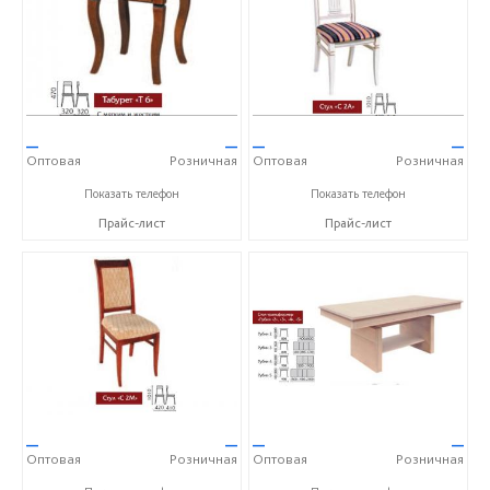
—
—
—
—
Оптовая
Розничная
Оптовая
Розничная
+7 (4872) 73-07-56
+7 (4872) 73-07-56
Показать телефон
Показать телефон
Прайс-лист
Прайс-лист
—
—
—
—
Оптовая
Розничная
Оптовая
Розничная
+7 (4872) 73-07-56
+7 (4872) 73-07-56