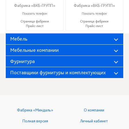
Фабрика «ВКБ-ГРУПП»
Фабрика «ВКБ-ГРУПП»
+7 (927) 391-50-09
+7 (927) 391-50-09
Показать телефон
Показать телефон
Страница фабрики
Страница фабрики
Прайс-лист
Прайс-лист
Мебель
Мебельные компании
Фурнитура
Поставщики фурнитуры и комплектующих
Фабрика «Миндаль»
О компании
Полная версия
Личный кабинет