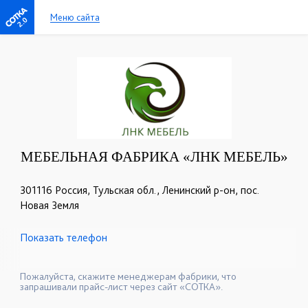
Меню сайта
2.0
МЕБЕЛЬНАЯ ФАБРИКА «ЛНК МЕБЕЛЬ»
301116 Россия, Тульская обл., Ленинский р-он, пос.
Новая Земля
Показать телефон
+7 (4872) 73-07-56
+7 (4872) 71-81-56
☎
☎
+7 (962) 274-73-75
+7 (920) 744-14-99
☎
☎
Пожалуйста, скажите менеджерам фабрики, что
запрашивали прайс-лист через сайт «СОТКА».