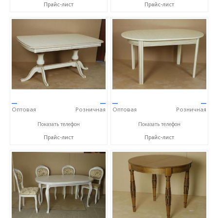
Прайс-лист
Прайс-лист
—
—
—
—
Оптовая
Розничная
Оптовая
Розничная
+7 (4872) 73-07-56
+7 (4872) 73-07-56
Показать телефон
Показать телефон
Прайс-лист
Прайс-лист