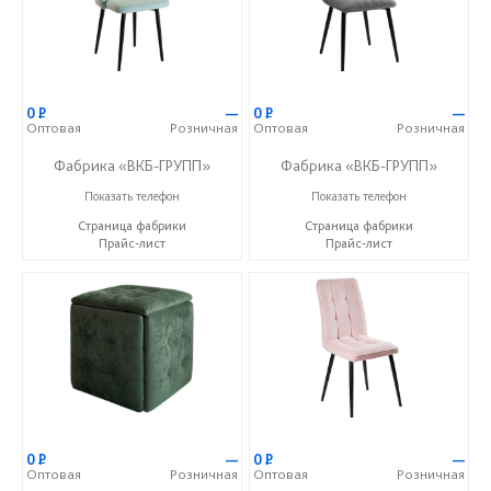
0
Р
—
0
Р
—
Оптовая
Розничная
Оптовая
Розничная
Фабрика «ВКБ-ГРУПП»
Фабрика «ВКБ-ГРУПП»
+7 (927) 391-50-09
+7 (927) 391-50-09
Показать телефон
Показать телефон
Страница фабрики
Страница фабрики
Прайс-лист
Прайс-лист
0
Р
—
0
Р
—
Оптовая
Розничная
Оптовая
Розничная