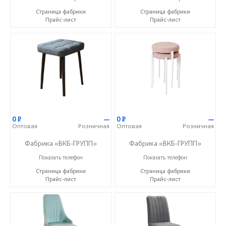
Страница фабрики
Страница фабрики
Прайс-лист
Прайс-лист
0
Р
—
0
Р
—
Оптовая
Розничная
Оптовая
Розничная
Фабрика «ВКБ-ГРУПП»
Фабрика «ВКБ-ГРУПП»
+7 (927) 391-50-09
+7 (927) 391-50-09
Показать телефон
Показать телефон
Страница фабрики
Страница фабрики
Прайс-лист
Прайс-лист