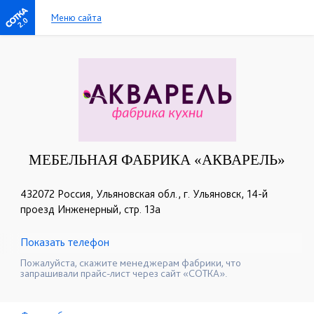
Меню сайта
2.0
МЕБЕЛЬНАЯ ФАБРИКА «АКВАРЕЛЬ»
432072 Россия, Ульяновская обл., г. Ульяновск, 14-й
проезд Инженерный, стр. 13а
Показать телефон
+7 (927) 270-50-33
+7 (937) 272-50-33
☎
☎
Пожалуйста, скажите менеджерам фабрики, что
запрашивали прайс-лист через сайт «СОТКА».