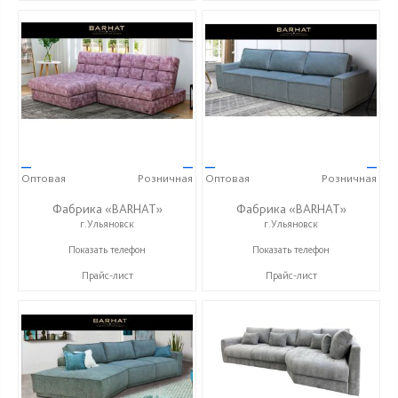
—
—
—
—
Оптовая
Розничная
Оптовая
Розничная
Фабрика «BARHAT»
Фабрика «BARHAT»
г.Ульяновск
г.Ульяновск
+7 (996) 219-29-77
+7 (996) 219-29-77
Показать телефон
Показать телефон
Прайс-лист
Прайс-лист