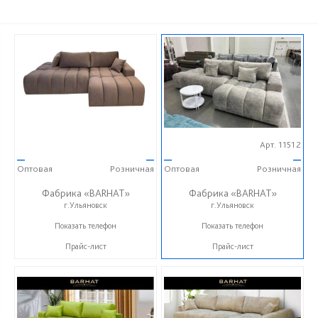
Арт. 11512
—
—
—
—
Оптовая
Розничная
Оптовая
Розничная
Фабрика «BARHAT»
Фабрика «BARHAT»
г.Ульяновск
г.Ульяновск
+7 (996) 219-29-77
+7 (996) 219-29-77
Показать телефон
Показать телефон
Прайс-лист
Прайс-лист