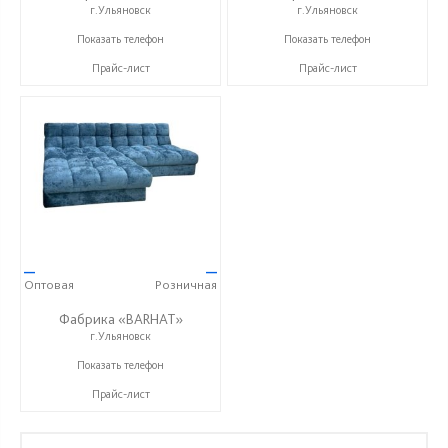
г.Ульяновск
г.Ульяновск
+7 (996) 219-29-77
+7 (996) 219-29-77
Показать телефон
Показать телефон
Прайс-лист
Прайс-лист
—
—
Оптовая
Розничная
Фабрика «BARHAT»
г.Ульяновск
+7 (996) 219-29-77
Показать телефон
Прайс-лист