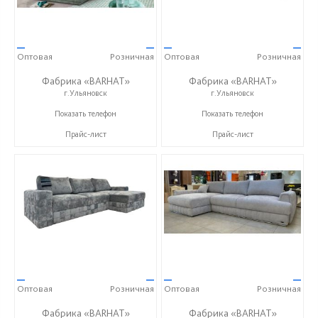
—
—
—
—
Оптовая
Розничная
Оптовая
Розничная
Фабрика «BARHAT»
Фабрика «BARHAT»
г.Ульяновск
г.Ульяновск
+7 (996) 219-29-77
+7 (996) 219-29-77
Показать телефон
Показать телефон
Прайс-лист
Прайс-лист
—
—
—
—
Оптовая
Розничная
Оптовая
Розничная
Фабрика «BARHAT»
Фабрика «BARHAT»