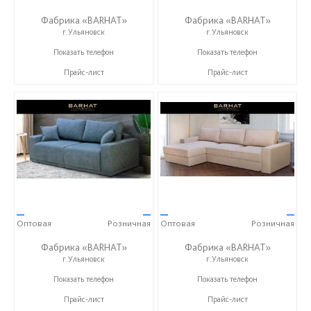
Фабрика «BARHAT»
Фабрика «BARHAT»
г.Ульяновск
г.Ульяновск
+7 (996) 219-29-77
+7 (996) 219-29-77
Показать телефон
Показать телефон
Прайс-лист
Прайс-лист
—
—
—
—
Оптовая
Розничная
Оптовая
Розничная
Фабрика «BARHAT»
Фабрика «BARHAT»
г.Ульяновск
г.Ульяновск
+7 (996) 219-29-77
+7 (996) 219-29-77
Показать телефон
Показать телефон
Прайс-лист
Прайс-лист