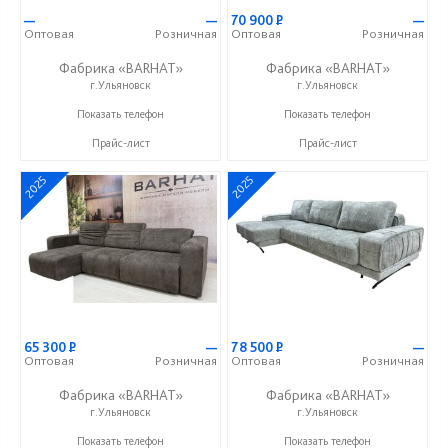
—
—
70 900
Р
—
Оптовая
Розничная
Оптовая
Розничная
Фабрика «BARHAT»
Фабрика «BARHAT»
г.Ульяновск
г.Ульяновск
+7 (996) 219-29-77
+7 (996) 219-29-77
Показать телефон
Показать телефон
Прайс-лист
Прайс-лист
2025
2025
65 300
Р
—
78 500
Р
—
Оптовая
Розничная
Оптовая
Розничная
Фабрика «BARHAT»
Фабрика «BARHAT»
г.Ульяновск
г.Ульяновск
+7 (996) 219-29-77
+7 (996) 219-29-77
Показать телефон
Показать телефон