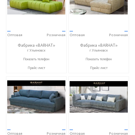
—
—
—
—
Оптовая
Розничная
Оптовая
Розничная
Фабрика «BARHAT»
Фабрика «BARHAT»
г.Ульяновск
г.Ульяновск
+7 (996) 219-29-77
+7 (996) 219-29-77
Показать телефон
Показать телефон
Прайс-лист
Прайс-лист
—
—
—
—
Оптовая
Розничная
Оптовая
Розничная