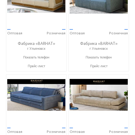
—
—
—
—
Оптовая
Розничная
Оптовая
Розничная
Фабрика «BARHAT»
Фабрика «BARHAT»
г.Ульяновск
г.Ульяновск
+7 (996) 219-29-77
+7 (996) 219-29-77
Показать телефон
Показать телефон
Прайс-лист
Прайс-лист
—
—
—
—
Оптовая
Розничная
Оптовая
Розничная