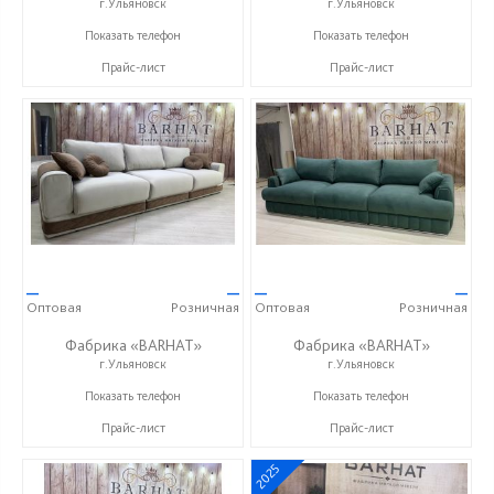
г.Ульяновск
г.Ульяновск
+7 (996) 219-29-77
+7 (996) 219-29-77
Показать телефон
Показать телефон
Прайс-лист
Прайс-лист
—
—
—
—
Оптовая
Розничная
Оптовая
Розничная
Фабрика «BARHAT»
Фабрика «BARHAT»
г.Ульяновск
г.Ульяновск
+7 (996) 219-29-77
+7 (996) 219-29-77
Показать телефон
Показать телефон
Прайс-лист
Прайс-лист
2025