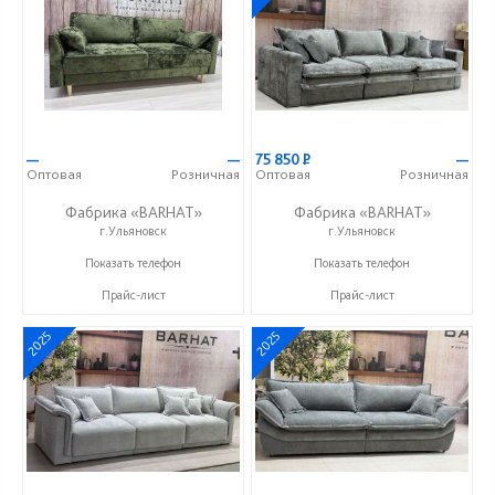
—
—
75 850
Р
—
Оптовая
Розничная
Оптовая
Розничная
Фабрика «BARHAT»
Фабрика «BARHAT»
г.Ульяновск
г.Ульяновск
+7 (996) 219-29-77
+7 (996) 219-29-77
Показать телефон
Показать телефон
Прайс-лист
Прайс-лист
2025
2025