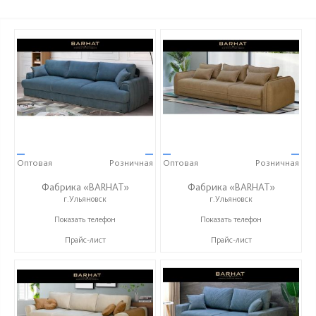
—
—
—
—
Оптовая
Розничная
Оптовая
Розничная
Фабрика «BARHAT»
Фабрика «BARHAT»
г.Ульяновск
г.Ульяновск
+7 (996) 219-29-77
+7 (996) 219-29-77
Показать телефон
Показать телефон
Прайс-лист
Прайс-лист