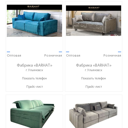
—
—
—
—
Оптовая
Розничная
Оптовая
Розничная
Фабрика «BARHAT»
Фабрика «BARHAT»
г.Ульяновск
г.Ульяновск
+7 (996) 219-29-77
+7 (996) 219-29-77
Показать телефон
Показать телефон
Прайс-лист
Прайс-лист