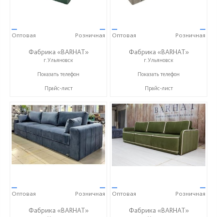
—
—
—
—
Оптовая
Розничная
Оптовая
Розничная
Фабрика «BARHAT»
Фабрика «BARHAT»
г.Ульяновск
г.Ульяновск
+7 (996) 219-29-77
+7 (996) 219-29-77
Показать телефон
Показать телефон
Прайс-лист
Прайс-лист
—
—
—
—
Оптовая
Розничная
Оптовая
Розничная
Фабрика «BARHAT»
Фабрика «BARHAT»