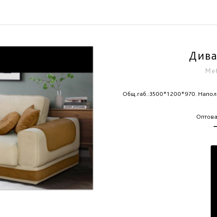
Дива
Ме
Общ.габ.:3500*1200*970. Наполн
Оптова