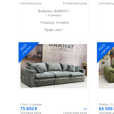
Оптовая
цена
Розничная
цена
Оптовая
ц
Фабрика «BARHAT»
г.Ульяновск
+7 (996) 219-29-77
Показать телефон
☎
Прайс-лист
2025
2025
НОВИНКА
НОВИНКА
Сохо 3 секции
Фабио 2 с
75 850
Р
—
63 500
Оптовая
цена
Розничная
цена
Оптовая
ц