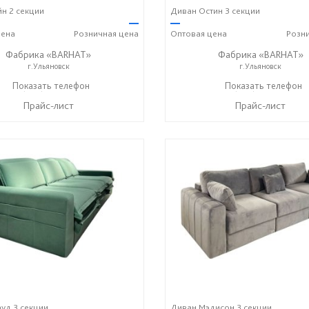
н 2 секции
Диван Остин 3 секции
—
—
ена
Розничная
цена
Оптовая
цена
Розн
Фабрика «BARHAT»
Фабрика «BARHAT»
г.Ульяновск
г.Ульяновск
+7 (996) 219-29-77
Показать телефон
+7 (996) 219-29-77
Показать телефон
☎
☎
Прайс-лист
Прайс-лист
уд 3 секции
Диван Мэдисон 3 секции