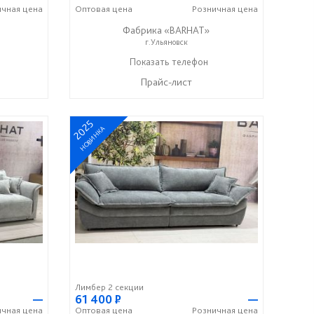
ичная
цена
Оптовая
цена
Розничная
цена
Фабрика «BARHAT»
г.Ульяновск
+7 (996) 219-29-77
Показать телефон
☎
Прайс-лист
2025
НОВИНКА
Лимбер 2 секции
—
61 400
Р
—
ичная
цена
Оптовая
цена
Розничная
цена