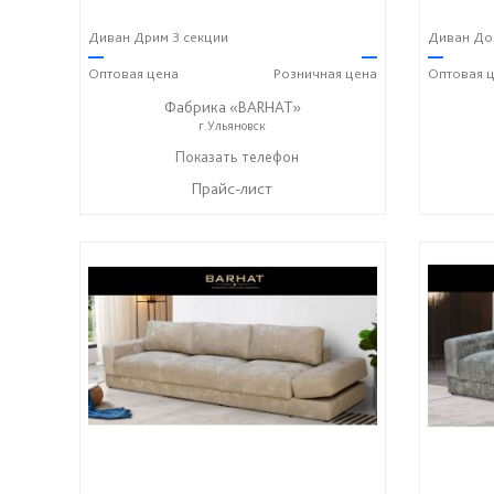
Диван Дрим 3 секции
Диван Дол
—
—
—
Оптовая
цена
Розничная
цена
Оптовая
ц
Фабрика «BARHAT»
г.Ульяновск
+7 (996) 219-29-77
Показать телефон
☎
Прайс-лист