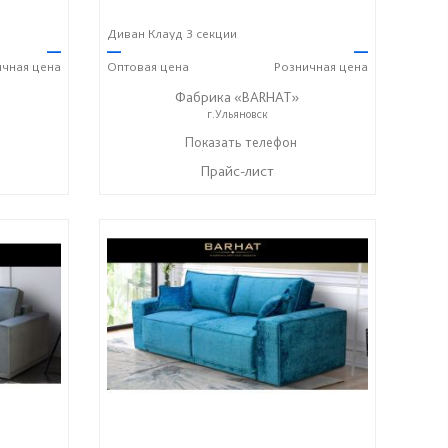
Диван Клауд 3 секции
—
—
—
ичная
цена
Оптовая
цена
Розничная
цена
Фабрика «BARHAT»
г.Ульяновск
+7 (996) 219-29-77
Показать телефон
☎
Прайс-лист