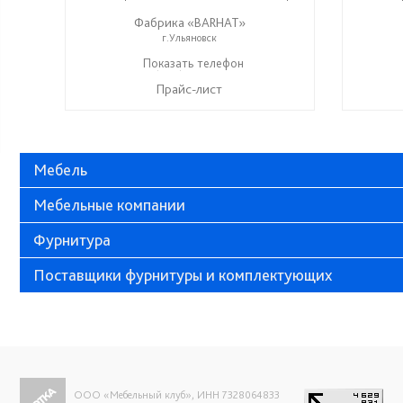
Фабрика «BARHAT»
г.Ульяновск
+7 (996) 219-29-77
Показать телефон
☎
Прайс-лист
Мебель
Мебельные компании
Фурнитура
Поставщики фурнитуры и комплектующих
ООО «Мебельный клуб», ИНН 7328064833