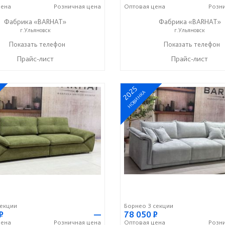
ена
Розничная
цена
Оптовая
цена
Розн
Фабрика «BARHAT»
Фабрика «BARHAT»
г.Ульяновск
г.Ульяновск
+7 (996) 219-29-77
Показать телефон
+7 (996) 219-29-77
Показать телефон
☎
☎
Прайс-лист
Прайс-лист
2025
НОВИНКА
екции
Борнео 3 секции
Р
—
78 050
Р
ена
Розничная
цена
Оптовая
цена
Розн