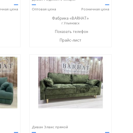
—
—
—
ичная
цена
Оптовая
цена
Розничная
цена
Фабрика «BARHAT»
г.Ульяновск
+7 (996) 219-29-77
Показать телефон
☎
Прайс-лист
Диван Элвис прямой
—
—
—