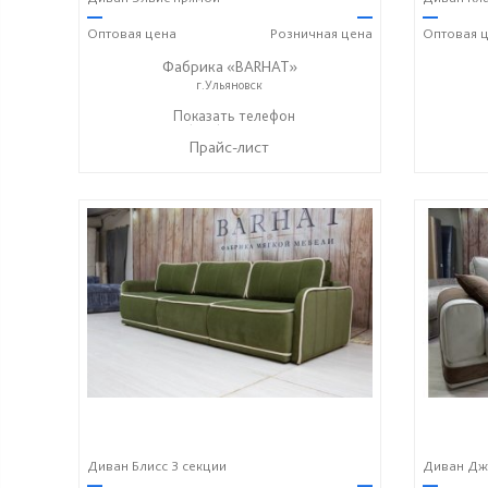
—
—
—
Оптовая
цена
Розничная
цена
Оптовая
ц
Фабрика «BARHAT»
г.Ульяновск
+7 (996) 219-29-77
Показать телефон
☎
Прайс-лист
Диван Блисс 3 секции
Диван Дж
—
—
—