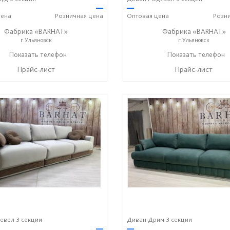
—
—
ена
Розничная
цена
Оптовая
цена
Розн
Фабрика «BARHAT»
Фабрика «BARHAT»
г.Ульяновск
г.Ульяновск
+7 (996) 219-29-77
Показать телефон
+7 (996) 219-29-77
Показать телефон
☎
☎
Прайс-лист
Прайс-лист
евел 3 секции
Диван Дрим 3 секции
—
—