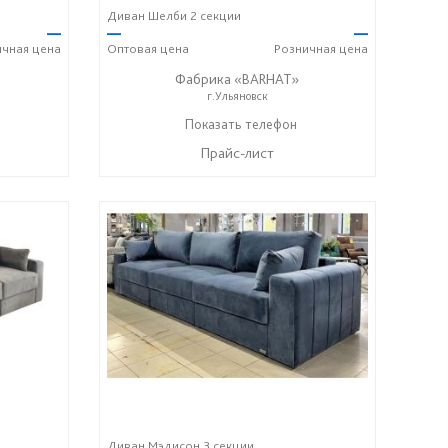
Диван Шелби 2 секции
—
—
—
ичная
цена
Оптовая
цена
Розничная
цена
Фабрика «BARHAT»
г.Ульяновск
+7 (996) 219-29-77
Показать телефон
☎
Прайс-лист
Диван Мэдисон 3 секции