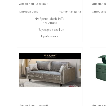
Диван Лайн 3 секции
Диван Лай
—
—
—
Оптовая
цена
Розничная
цена
Оптовая
ц
Фабрика «BARHAT»
г.Ульяновск
+7 (996) 219-29-77
Показать телефон
☎
Прайс-лист
Диван Элвис прямой
Диван Кла