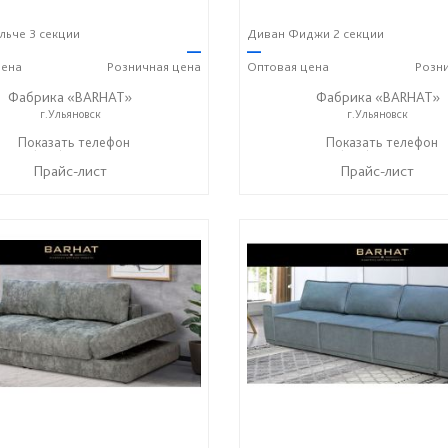
ьче 3 секции
Диван Фиджи 2 секции
—
—
ена
Розничная
цена
Оптовая
цена
Розн
Фабрика «BARHAT»
Фабрика «BARHAT»
г.Ульяновск
г.Ульяновск
+7 (996) 219-29-77
Показать телефон
+7 (996) 219-29-77
Показать телефон
☎
☎
Прайс-лист
Прайс-лист