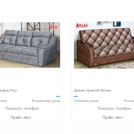
льфин Рио
Диван прямой Милан
—
—
ена
Розничная
цена
Оптовая
цена
Розн
) 806-73-20
Показать телефон
+7 (905) 184-45-87
+7 (927) 806-73-20
Показать телефон
+7 (9
☎
☎
☎
Прайс-лист
Прайс-лист