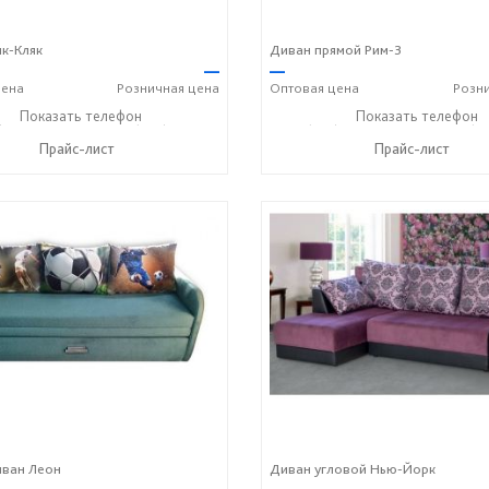
к-Кляк
Диван прямой Рим-3
—
—
ена
Розничная
цена
Оптовая
цена
Розн
) 806-73-20
Показать телефон
+7 (905) 184-45-87
+7 (927) 806-73-20
Показать телефон
+7 (9
☎
☎
☎
Прайс-лист
Прайс-лист
иван Леон
Диван угловой Нью-Йорк