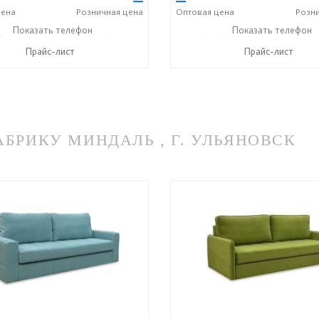
—
—
ена
Розничная
цена
Оптовая
цена
Розн
) 806-73-20
Показать телефон
+7 (905) 184-45-87
+7 (927) 806-73-20
Показать телефон
+7 (9
☎
☎
☎
Прайс-лист
Прайс-лист
РИКУ МИНДАЛЬ , Г. УЛЬЯНОВСК