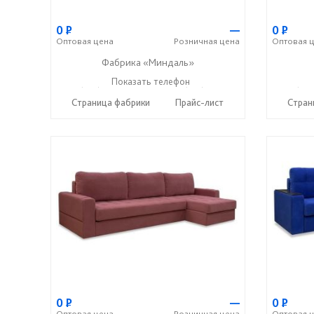
0
Р
—
0
Р
Оптовая
цена
Розничная
цена
Оптовая
ц
Фабрика «Миндаль»
+7 (927) 630-62-82
Показать телефон
+7 (917) 638-44-17
+7 (927
☎
☎
☎
Страница фабрики
Прайс-лист
Стран
0
Р
—
0
Р
Оптовая
цена
Розничная
цена
Оптовая
ц