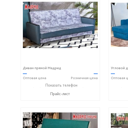
Диван прямой Мадрид
Угловой 
—
—
—
Оптовая
цена
Розничная
цена
Оптовая
ц
+7 (927) 806-73-20
Показать телефон
+7 (905) 184-45-87
+7 (927
☎
☎
☎
Прайс-лист