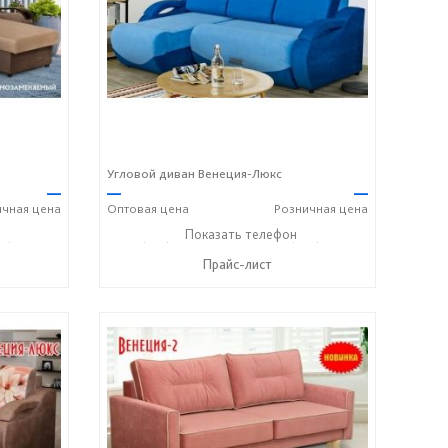
Угловой диван Венеция-Люкс
—
—
—
ичная
цена
Оптовая
цена
Розничная
цена
05) 184-45-87
+7 (927) 806-73-20
Показать телефон
+7 (905) 184-45-87
☎
☎
Прайс-лист