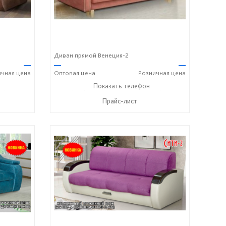
Диван прямой Венеция-2
—
—
—
ичная
цена
Оптовая
цена
Розничная
цена
05) 184-45-87
+7 (927) 806-73-20
Показать телефон
+7 (905) 184-45-87
☎
☎
Прайс-лист