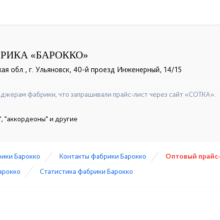
РИКА «БАРОККО»
ая обл., г. Ульяновск, 40-й проезд Инженерный, 14/15
+7 (905) 184-45-87
☎
джерам фабрики, что запрашивали прайс-лист через сайт «СОТКА».
, "аккордеоны" и другие
рики Барокко
Контакты фабрики Барокко
Оптовый прайс
арокко
Статистика фабрики Барокко