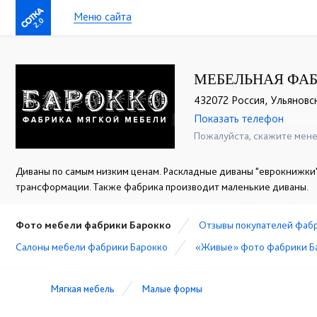
Меню сайта
2.0
МЕБЕЛЬНАЯ ФАБ
432072 Россия, Ульяновск
Показать телефон
+7 (927) 806-73-20
☎
Пожалуйста, скажите мене
Диваны по самым низким ценам. Раскладные диваны "еврокнижки"
трансформации. Также фабрика производит маленькие диваны.
Фото мебели фабрики Барокко
Отзывы покупателей фаб
Cалоны мебели фабрики Барокко
«Живые» фото фабрики Б
Мягкая мебель
Малые формы