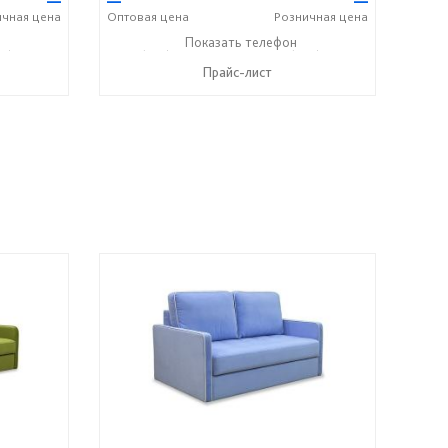
—
—
—
ичная
цена
Оптовая
цена
Розничная
цена
05) 184-45-87
+7 (927) 806-73-20
Показать телефон
+7 (905) 184-45-87
☎
☎
Прайс-лист