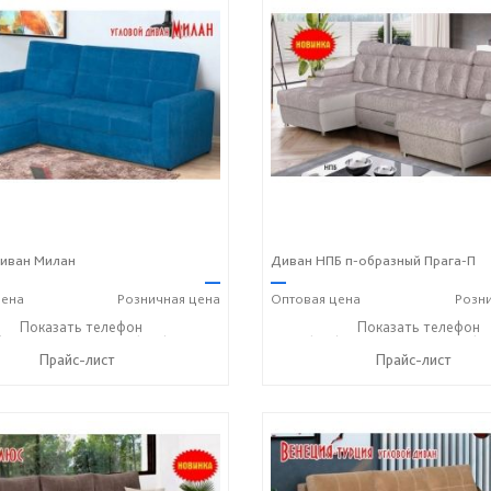
диван Милан
Диван НПБ п-образный Прага-П
—
—
ена
Розничная
цена
Оптовая
цена
Розн
) 806-73-20
Показать телефон
+7 (905) 184-45-87
+7 (927) 806-73-20
Показать телефон
+7 (9
☎
☎
☎
Прайс-лист
Прайс-лист