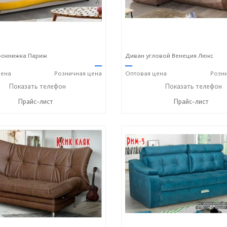
рокнижка Париж
Диван угловой Венеция Люкс
—
—
ена
Розничная
цена
Оптовая
цена
Розн
) 806-73-20
Показать телефон
+7 (905) 184-45-87
+7 (927) 806-73-20
Показать телефон
+7 (9
☎
☎
☎
Прайс-лист
Прайс-лист