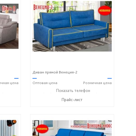
Диван прямой Венеция-2
—
—
—
ичная
цена
Оптовая
цена
Розничная
цена
05) 184-45-87
+7 (927) 806-73-20
Показать телефон
+7 (905) 184-45-87
☎
☎
Прайс-лист