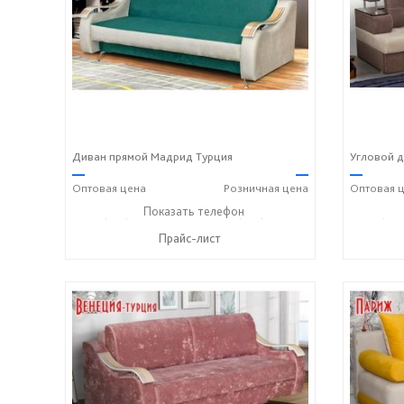
Диван прямой Мадрид Турция
Угловой д
—
—
—
Оптовая
цена
Розничная
цена
Оптовая
ц
+7 (927) 806-73-20
Показать телефон
+7 (905) 184-45-87
+7 (927
☎
☎
☎
Прайс-лист