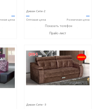
Диван Сити-2
—
—
—
ичная
цена
Оптовая
цена
Розничная
цена
05) 184-45-87
+7 (927) 806-73-20
Показать телефон
+7 (905) 184-45-87
☎
☎
Прайс-лист
Диван Сити -3