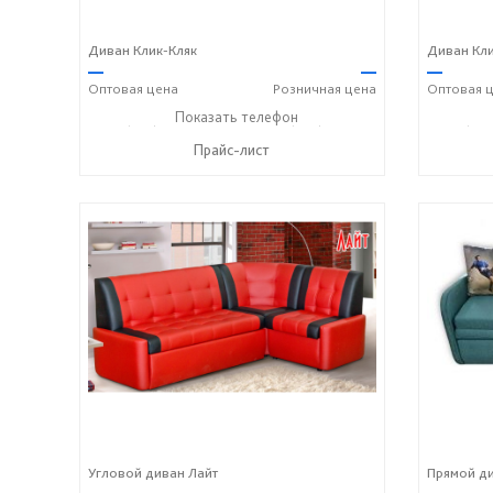
Диван Клик-Кляк
Диван Кли
—
—
—
Оптовая
цена
Розничная
цена
Оптовая
ц
+7 (927) 806-73-20
Показать телефон
+7 (905) 184-45-87
+7 (927
☎
☎
☎
Прайс-лист
Угловой диван Лайт
Прямой д