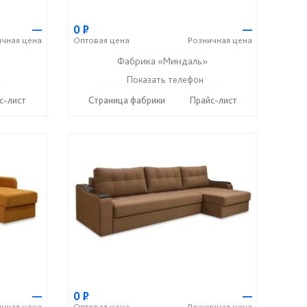
—
0
Р
—
ичная
цена
Оптовая
цена
Розничная
цена
Фабрика «Миндаль»
7) 638-44-17
+7 (927) 630-62-82
Показать телефон
+7 (917) 638-44-17
☎
☎
с-лист
Страница фабрики
Прайс-лист
—
0
Р
—
ичная
цена
Оптовая
цена
Розничная
цена