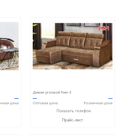
Диван угловой Рим-3
—
—
—
ичная
цена
Оптовая
цена
Розничная
цена
05) 184-45-87
+7 (927) 806-73-20
Показать телефон
+7 (905) 184-45-87
☎
☎
Прайс-лист