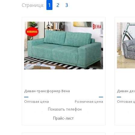
Страница:
1
2
3
Диван-трансформер Вена
Диван де
—
—
—
Оптовая
цена
Розничная
цена
Оптовая
ц
+7 (927) 806-73-20
Показать телефон
+7 (905) 184-45-87
+7 (927
☎
☎
☎
Прайс-лист