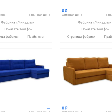
—
0
Р
ена
Розничная
цена
Оптовая
цена
Розн
Фабрика «Миндаль»
Фабрика «Миндаль»
) 630-62-82
Показать телефон
+7 (917) 638-44-17
+7 (927) 630-62-82
Показать телефон
+7 (91
☎
☎
☎
ица фабрики
Прайс-лист
Страница фабрики
Прай
—
0
Р
ена
Розничная
цена
Оптовая
цена
Розн