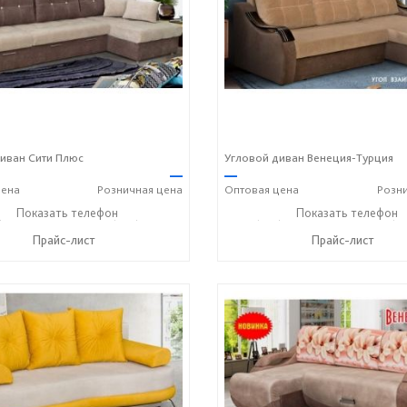
иван Сити Плюс
Угловой диван Венеция-Турция
—
—
ена
Розничная
цена
Оптовая
цена
Розн
) 806-73-20
Показать телефон
+7 (905) 184-45-87
+7 (927) 806-73-20
Показать телефон
+7 (9
☎
☎
☎
Прайс-лист
Прайс-лист