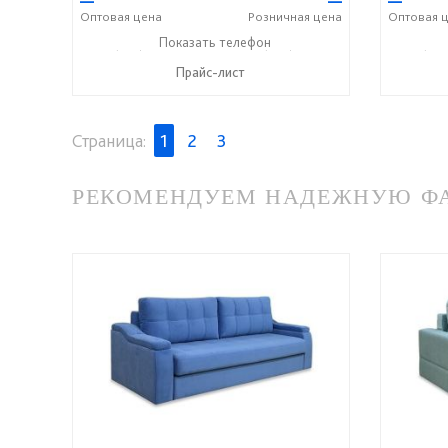
—
—
—
Оптовая
цена
Розничная
цена
Оптовая
ц
+7 (927) 806-73-20
Показать телефон
+7 (905) 184-45-87
+7 (927
☎
☎
☎
Прайс-лист
Страница:
1
2
3
РЕКОМЕНДУЕМ НАДЕЖНУЮ ФАБ