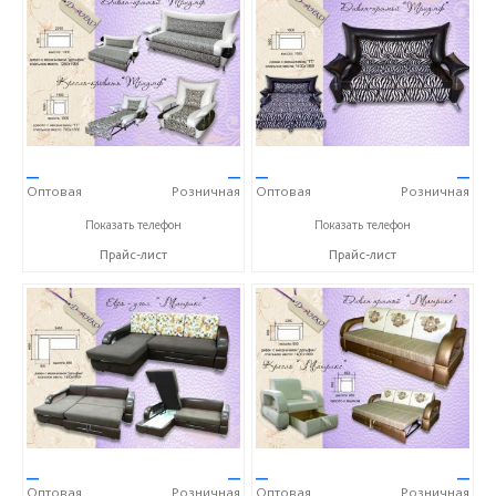
—
—
—
—
Оптовая
Розничная
Оптовая
Розничная
+7 (8422) 22-90-20
+7 (8422) 22-90-20
Показать телефон
Показать телефон
Прайс-лист
Прайс-лист
—
—
—
—
Оптовая
Розничная
Оптовая
Розничная