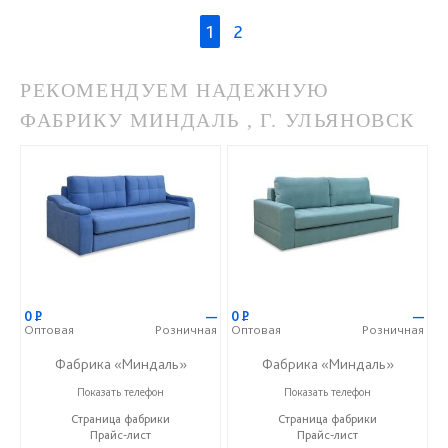
1
2
РЕКОМЕНДУЕМ НАДЕЖНУЮ
ФАБРИКУ МИНДАЛЬ , Г. УЛЬЯНОВСК
0
Р
—
0
Р
—
Оптовая
Розничная
Оптовая
Розничная
Фабрика «Миндаль»
Фабрика «Миндаль»
+7 (927) 630-62-82
+7 (927) 630-62-82
Показать телефон
Показать телефон
Страница фабрики
Страница фабрики
Прайс-лист
Прайс-лист