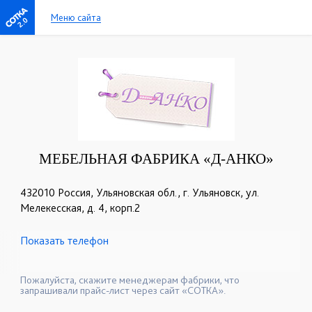
Меню сайта
2.0
МЕБЕЛЬНАЯ ФАБРИКА «Д-АНКО»
432010 Россия, Ульяновская обл., г. Ульяновск, ул.
Мелекесская, д. 4, корп.2
Показать телефон
+7 (8422) 22-90-20
+7 (927) 271-75-65
☎
☎
+7 (927) 984-91-92
☎
Пожалуйста, скажите менеджерам фабрики, что
запрашивали прайс-лист через сайт «СОТКА».