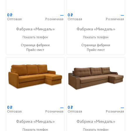
0
Р
—
0
Р
—
Оптовая
Розничная
Оптовая
Розничная
Фабрика «Миндаль»
Фабрика «Миндаль»
+7 (927) 630-62-82
+7 (927) 630-62-82
Показать телефон
Показать телефон
Страница фабрики
Страница фабрики
Прайс-лист
Прайс-лист
0
Р
—
0
Р
—
Оптовая
Розничная
Оптовая
Розничная
Фабрика «Миндаль»
Фабрика «Миндаль»
+7 (927) 630-62-82
+7 (927) 630-62-82
Показать телефон
Показать телефон