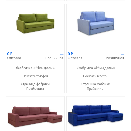
0
Р
—
0
Р
—
Оптовая
Розничная
Оптовая
Розничная
Фабрика «Миндаль»
Фабрика «Миндаль»
+7 (927) 630-62-82
+7 (927) 630-62-82
Показать телефон
Показать телефон
Страница фабрики
Страница фабрики
Прайс-лист
Прайс-лист