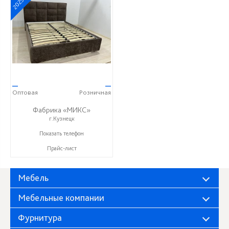
2025
—
—
Оптовая
Розничная
Фабрика «МИКС»
г.Кузнецк
+7 (937) 423-36-37
Показать телефон
Прайс-лист
Мебель
Мебельные компании
Фурнитура