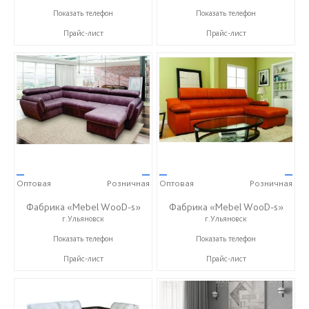
+7 (906) 140-08-08
+7 (906) 140-08-08
Показать телефон
Показать телефон
Прайс-лист
Прайс-лист
—
—
—
—
Оптовая
Розничная
Оптовая
Розничная
Фабрика «Mebel WooD-s»
Фабрика «Mebel WooD-s»
г.Ульяновск
г.Ульяновск
+7 (906) 140-08-08
+7 (906) 140-08-08
Показать телефон
Показать телефон
Прайс-лист
Прайс-лист