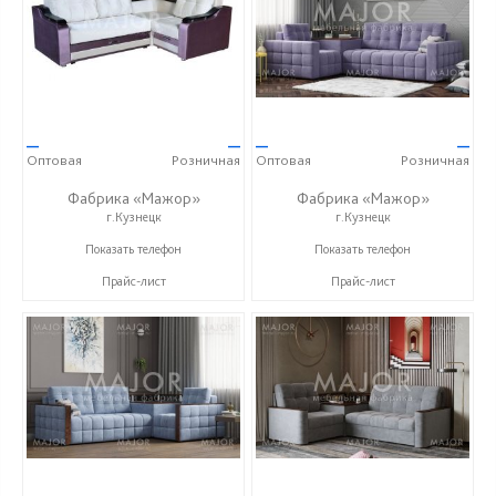
—
—
—
—
Оптовая
Розничная
Оптовая
Розничная
Фабрика «Мажор»
Фабрика «Мажор»
г.Кузнецк
г.Кузнецк
+7 (999) 611-98-99
+7 (999) 611-98-99
Показать телефон
Показать телефон
Прайс-лист
Прайс-лист