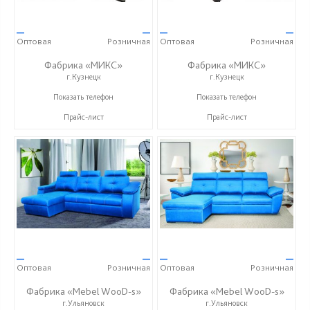
—
—
—
—
Оптовая
Розничная
Оптовая
Розничная
Фабрика «МИКС»
Фабрика «МИКС»
г.Кузнецк
г.Кузнецк
+7 (937) 423-36-37
+7 (937) 423-36-37
Показать телефон
Показать телефон
Прайс-лист
Прайс-лист
—
—
—
—
Оптовая
Розничная
Оптовая
Розничная
Фабрика «Mebel WooD-s»
Фабрика «Mebel WooD-s»
г.Ульяновск
г.Ульяновск