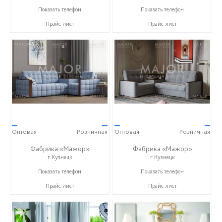
+7 (999) 611-98-99
+7 (999) 611-98-99
Показать телефон
Показать телефон
Прайс-лист
Прайс-лист
—
—
—
—
Оптовая
Розничная
Оптовая
Розничная
Фабрика «Мажор»
Фабрика «Мажор»
г.Кузнецк
г.Кузнецк
+7 (999) 611-98-99
+7 (999) 611-98-99
Показать телефон
Показать телефон
Прайс-лист
Прайс-лист