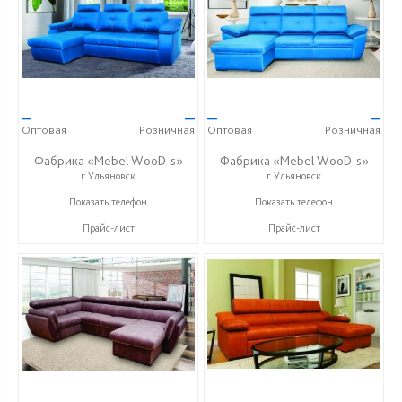
—
—
—
—
Оптовая
Розничная
Оптовая
Розничная
Фабрика «Mebel WooD-s»
Фабрика «Mebel WooD-s»
г.Ульяновск
г.Ульяновск
+7 (906) 140-08-08
+7 (906) 140-08-08
Показать телефон
Показать телефон
Прайс-лист
Прайс-лист