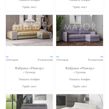
Прайс-лист
Прайс-лист
—
—
—
—
Оптовая
Розничная
Оптовая
Розничная
Фабрика «Мажор»
Фабрика «Мажор»
г.Кузнецк
г.Кузнецк
+7 (999) 611-98-99
+7 (999) 611-98-99
Показать телефон
Показать телефон
Прайс-лист
Прайс-лист