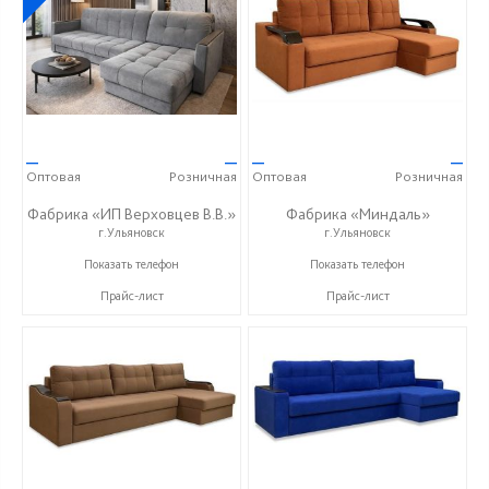
—
—
—
—
Оптовая
Розничная
Оптовая
Розничная
Фабрика «ИП Верховцев В.В.»
Фабрика «Миндаль»
г.Ульяновск
г.Ульяновск
8-987-637-27-82
+7 (927) 630-62-82
Показать телефон
Показать телефон
Прайс-лист
Прайс-лист