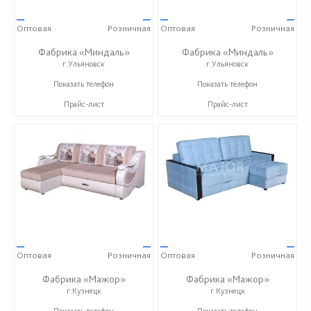
—
—
—
—
Оптовая
Розничная
Оптовая
Розничная
Фабрика «Миндаль»
Фабрика «Миндаль»
г.Ульяновск
г.Ульяновск
+7 (927) 630-62-82
+7 (927) 630-62-82
Показать телефон
Показать телефон
Прайс-лист
Прайс-лист
—
—
—
—
Оптовая
Розничная
Оптовая
Розничная
Фабрика «Мажор»
Фабрика «Мажор»
г.Кузнецк
г.Кузнецк
+7 (999) 611-98-99
+7 (999) 611-98-99
Показать телефон
Показать телефон