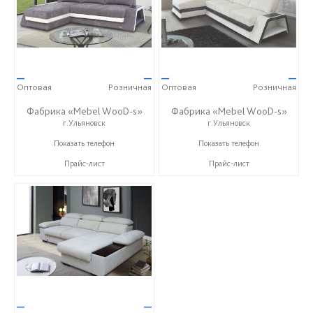
—
—
—
—
Оптовая
Розничная
Оптовая
Розничная
Фабрика «Mebel WooD-s»
Фабрика «Mebel WooD-s»
г.Ульяновск
г.Ульяновск
+7 (906) 140-08-08
+7 (906) 140-08-08
Показать телефон
Показать телефон
Прайс-лист
Прайс-лист
—
—