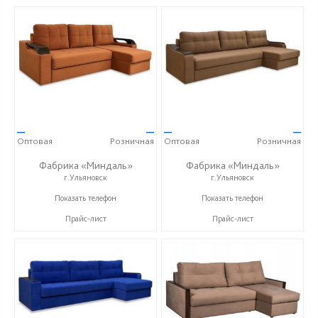
—
—
—
—
Оптовая
Розничная
Оптовая
Розничная
Фабрика «Миндаль»
Фабрика «Миндаль»
г.Ульяновск
г.Ульяновск
+7 (927) 630-62-82
+7 (927) 630-62-82
Показать телефон
Показать телефон
Прайс-лист
Прайс-лист