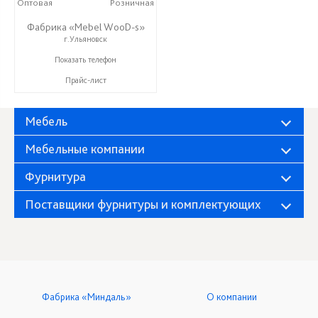
Оптовая
Розничная
Фабрика «Mebel WooD-s»
г.Ульяновск
+7 (906) 140-08-08
Показать телефон
Прайс-лист
Мебель
Мебельные компании
Фурнитура
Поставщики фурнитуры и комплектующих
Фабрика «Миндаль»
О компании