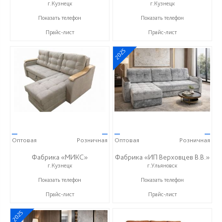
г.Кузнецк
г.Кузнецк
+7 (937) 423-36-37
+7 (937) 423-36-37
Показать телефон
Показать телефон
Прайс-лист
Прайс-лист
2025
—
—
—
—
Оптовая
Розничная
Оптовая
Розничная
Фабрика «МИКС»
Фабрика «ИП Верховцев В.В.»
г.Кузнецк
г.Ульяновск
+7 (937) 423-36-37
8-987-637-27-82
Показать телефон
Показать телефон
Прайс-лист
Прайс-лист
2025