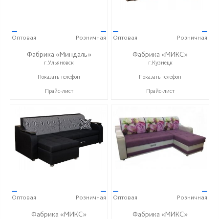
—
—
—
—
Оптовая
Розничная
Оптовая
Розничная
Фабрика «Миндаль»
Фабрика «МИКС»
г.Ульяновск
г.Кузнецк
+7 (927) 630-62-82
+7 (937) 423-36-37
Показать телефон
Показать телефон
Прайс-лист
Прайс-лист
—
—
—
—
Оптовая
Розничная
Оптовая
Розничная
Фабрика «МИКС»
Фабрика «МИКС»