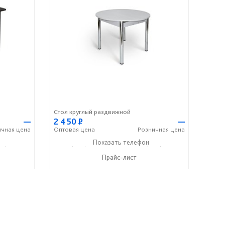
Стол круглый раздвижной
—
2 450
Р
—
ичная
цена
Оптовая
цена
Розничная
цена
60) 371-60-55
+7 (960) 366-09-51
Показать телефон
+7 (960) 371-60-55
☎
☎
Прайс-лист