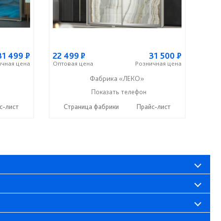
31 499
Р
22 499
Р
31 500
Р
ичная
цена
Оптовая
цена
Розничная
цена
Фабрика «ЛЕКО»
+7 (800) 222-93-90
Показать телефон
☎
с-лист
Страница фабрики
Прайс-лист