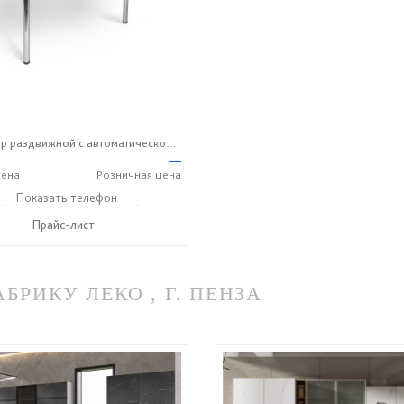
Стол Лидер раздвижной с автоматической выдвижной вставкой
—
ена
Розничная
цена
) 366-09-51
Показать телефон
+7 (960) 371-60-55
☎
Прайс-лист
РИКУ ЛЕКО , Г. ПЕНЗА