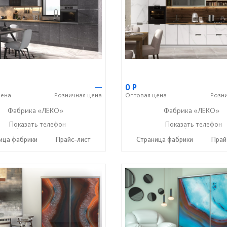
—
0
Р
ена
Розничная
цена
Оптовая
цена
Розн
Фабрика «ЛЕКО»
Фабрика «ЛЕКО»
+7 (800) 222-93-90
Показать телефон
+7 (800) 222-93-90
Показать телефон
☎
☎
ица фабрики
Прайс-лист
Страница фабрики
Прай