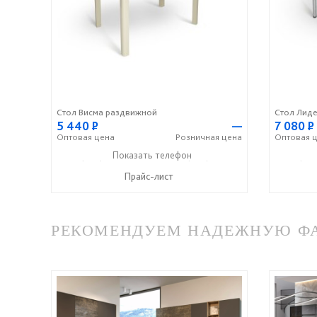
Стол Висма раздвижной
5 440
Р
—
7 080
Р
Оптовая
цена
Розничная
цена
Оптовая
ц
+7 (960) 366-09-51
Показать телефон
+7 (960) 371-60-55
+7 (960
☎
☎
☎
Прайс-лист
РЕКОМЕНДУЕМ НАДЕЖНУЮ ФАБ