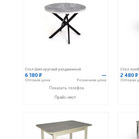
Стол Шип круглый раздвижной
Стол лом
6 180
Р
—
2 480
Р
Оптовая
цена
Розничная
цена
Оптовая
ц
+7 (960) 366-09-51
Показать телефон
+7 (960) 371-60-55
+7 (960
☎
☎
☎
Прайс-лист