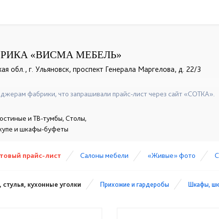
РИКА «ВИСМА МЕБЕЛЬ»
ая обл., г. Ульяновск, проспект Генерала Маргелова, д. 22/3
+7 (960) 371-60-55
☎
джерам фабрики, что запрашивали прайс-лист через сайт «СОТКА».
остиные и ТВ-тумбы, Столы,
-купе и шкафы-буфеты
товый прайс-лист
Cалоны мебели
«Живые» фото
С
 стулья, кухонные уголки
Прихожие и гардеробы
Шкафы, ш