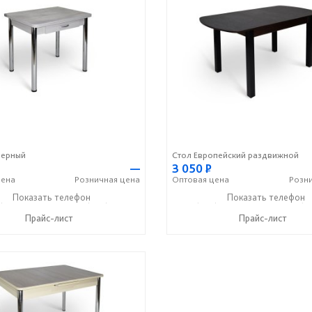
берный
Стол Европейский раздвижной
—
3 050
Р
ена
Розничная
цена
Оптовая
цена
Розн
) 366-09-51
Показать телефон
+7 (960) 371-60-55
+7 (960) 366-09-51
Показать телефон
+7 (9
☎
☎
☎
Прайс-лист
Прайс-лист