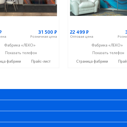
Р
31 500
Р
22 499
Р
ена
Розничная
цена
Оптовая
цена
Розн
Фабрика «ЛЕКО»
Фабрика «ЛЕКО»
+7 (800) 222-93-90
Показать телефон
+7 (800) 222-93-90
Показать телефон
☎
☎
ица фабрики
Прайс-лист
Страница фабрики
Прай