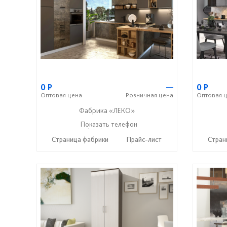
0
Р
—
0
Р
Оптовая
цена
Розничная
цена
Оптовая
ц
Фабрика «ЛЕКО»
+7 (800) 222-93-90
Показать телефон
☎
Страница фабрики
Прайс-лист
Стран