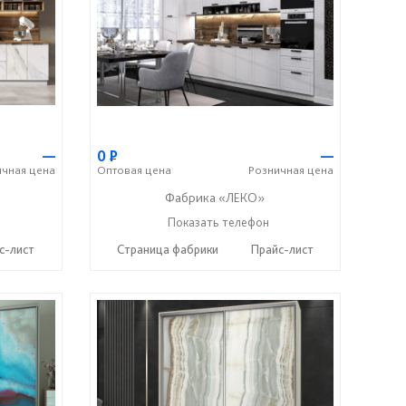
—
0
Р
—
ичная
цена
Оптовая
цена
Розничная
цена
Фабрика «ЛЕКО»
+7 (800) 222-93-90
Показать телефон
☎
с-лист
Страница фабрики
Прайс-лист