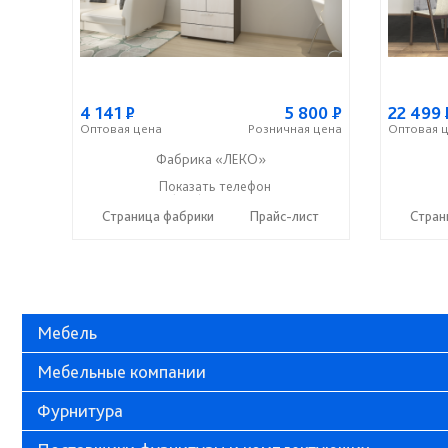
4 141
Р
5 800
Р
22 499
Оптовая
цена
Розничная
цена
Оптовая
ц
Фабрика «ЛЕКО»
+7 (800) 222-93-90
Показать телефон
☎
Страница фабрики
Прайс-лист
Стран
Мебель
Мебельные компании
Фурнитура