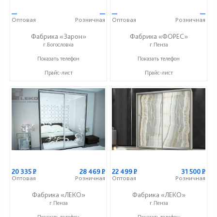
—
—
—
—
Оптовая
Розничная
Оптовая
Розничная
Фабрика «Зарон»
Фабрика «ФОРЕС»
г.Богословка
г.Пенза
+7 (8412) 21-50-66
+7 (8412) 73-85-16
Показать телефон
Показать телефон
Прайс-лист
Прайс-лист
20 335
Р
28 469
Р
22 499
Р
31 500
Р
Оптовая
Розничная
Оптовая
Розничная
Фабрика «ЛЕКО»
Фабрика «ЛЕКО»
г.Пенза
г.Пенза
+7 (800) 222-93-90
+7 (800) 222-93-90
Показать телефон
Показать телефон