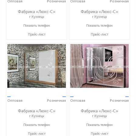
Оптовая
Розничная
Оптовая
Розничная
Фабрика «Люкс-С»
Фабрика «Люкс-С»
г.Кузнецк
г.Кузнецк
+ 7 (999) 748-11-11
+ 7 (999) 748-11-11
Показать телефон
Показать телефон
Прайс-лист
Прайс-лист
—
—
—
—
Оптовая
Розничная
Оптовая
Розничная
Фабрика «Люкс-С»
Фабрика «Люкс-С»
г.Кузнецк
г.Кузнецк
+ 7 (999) 748-11-11
+ 7 (999) 748-11-11
Показать телефон
Показать телефон
Прайс-лист
Прайс-лист