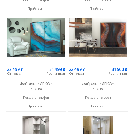
Прайс-лист
Прайс-лист
22 499
Р
31 499
Р
22 499
Р
31 500
Р
Оптовая
Розничная
Оптовая
Розничная
Фабрика «ЛЕКО»
Фабрика «ЛЕКО»
г.Пенза
г.Пенза
+7 (800) 222-93-90
+7 (800) 222-93-90
Показать телефон
Показать телефон
Прайс-лист
Прайс-лист