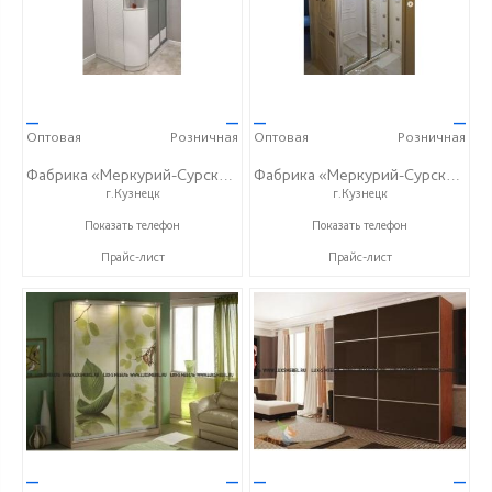
—
—
—
—
Оптовая
Розничная
Оптовая
Розничная
Фабрика «Меркурий-Сурский»
Фабрика «Меркурий-Сурский»
г.Кузнецк
г.Кузнецк
+7 (8415) 73-05-06
+7 (8415) 73-05-06
Показать телефон
Показать телефон
Прайс-лист
Прайс-лист
—
—
—
—