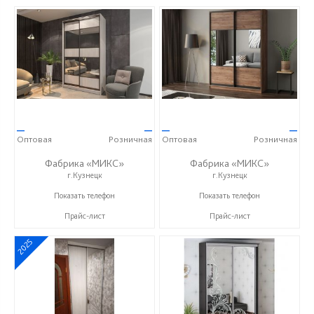
—
—
—
—
Оптовая
Розничная
Оптовая
Розничная
Фабрика «МИКС»
Фабрика «МИКС»
г.Кузнецк
г.Кузнецк
+7 (937) 423-36-37
+7 (937) 423-36-37
Показать телефон
Показать телефон
Прайс-лист
Прайс-лист
2025