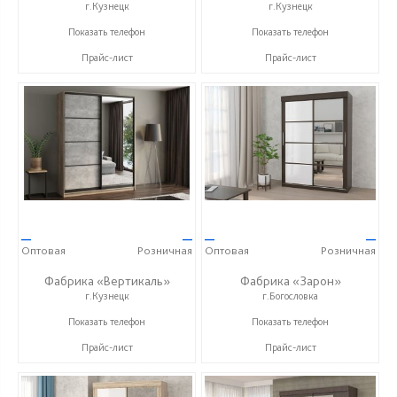
г.Кузнецк
г.Кузнецк
+7 (927) 38-059-88
+7 (927) 38-059-88
Показать телефон
Показать телефон
Прайс-лист
Прайс-лист
—
—
—
—
Оптовая
Розничная
Оптовая
Розничная
Фабрика «Вертикаль»
Фабрика «Зарон»
г.Кузнецк
г.Богословка
+7 (927) 38-059-88
+7 (8412) 21-50-66
Показать телефон
Показать телефон
Прайс-лист
Прайс-лист