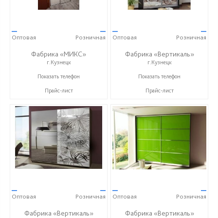
—
—
—
—
Оптовая
Розничная
Оптовая
Розничная
Фабрика «МИКС»
Фабрика «Вертикаль»
г.Кузнецк
г.Кузнецк
+7 (937) 423-36-37
+7 (927) 38-059-88
Показать телефон
Показать телефон
Прайс-лист
Прайс-лист
—
—
—
—
Оптовая
Розничная
Оптовая
Розничная
Фабрика «Вертикаль»
Фабрика «Вертикаль»