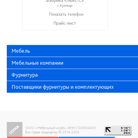
Фабрика «Люкс-С»
г.Кузнецк
+ 7 (999) 748-11-11
Показать телефон
+7 (927) 286-06-63
☎
☎
Прайс-лист
Мебель
Мебельные компании
Фурнитура
Поставщики фурнитуры и комплектующих
ООО «Мебельный клуб», ИНН 7328064833
Все права защищены © 2014-2026