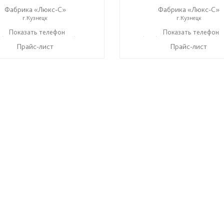
Фабрика «Люкс-С»
Фабрика «Люкс-С»
г.Кузнецк
г.Кузнецк
9) 748-11-11
Показать телефон
+7 (927) 286-06-63
+ 7 (999) 748-11-11
Показать телефон
+7 (92
☎
☎
☎
Прайс-лист
Прайс-лист