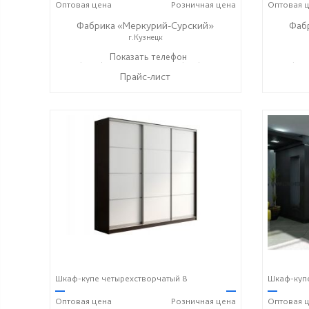
Оптовая
цена
Розничная
цена
Оптовая
ц
Фабрика «Меркурий-Сурский»
Фаб
г.Кузнецк
+7 (8415) 73-05-06
Показать телефон
+7 (937) 400-89-79
+7 (841
☎
☎
☎
Прайс-лист
Шкаф-купе четырехстворчатый 8
Шкаф-купе
—
—
—
Оптовая
цена
Розничная
цена
Оптовая
ц