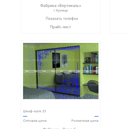
Фабрика «Вертикаль»
г.Кузнецк
+7 (927) 38-059-88
Показать телефон
+7 (927) 38-003-77
+ 7 (99
☎
☎
☎
Прайс-лист
Шкаф-купе 25
—
—
Оптовая
цена
Розничная
цена