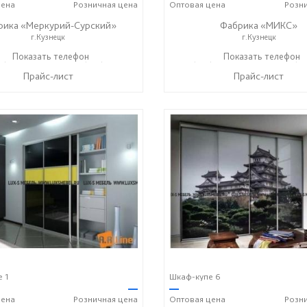
ена
Розничная
цена
Оптовая
цена
Розн
рика «Меркурий-Сурский»
Фабрика «МИКС»
г.Кузнецк
г.Кузнецк
5) 73-05-06
Показать телефон
+7 (937) 400-89-79
+7 (937) 423-36-37
Показать телефон
+7 (93
☎
☎
☎
Прайс-лист
Прайс-лист
 1
Шкаф-купе 6
—
—
ена
Розничная
цена
Оптовая
цена
Розн