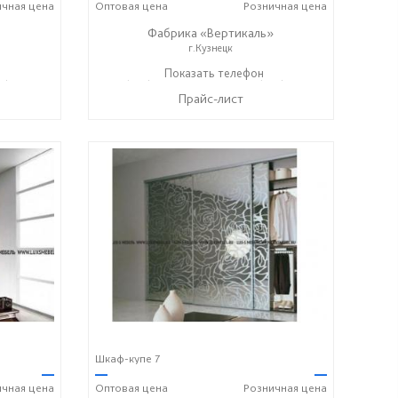
ичная
цена
Оптовая
цена
Розничная
цена
Фабрика «Вертикаль»
г.Кузнецк
7) 428-44-55
+7 (927) 38-059-88
Показать телефон
+7 (927) 38-003-77
☎
☎
Прайс-лист
Шкаф-купе 7
—
—
—
ичная
цена
Оптовая
цена
Розничная
цена