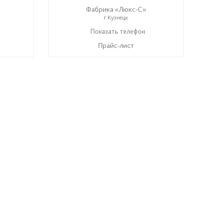
Фабрика «Люкс-С»
г.Кузнецк
7) 286-06-63
+ 7 (999) 748-11-11
Показать телефон
+7 (927) 286-06-63
☎
☎
Прайс-лист