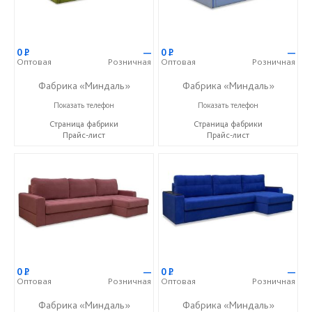
0
Р
—
0
Р
—
Оптовая
Розничная
Оптовая
Розничная
Фабрика «Миндаль»
Фабрика «Миндаль»
+7 (927) 630-62-82
+7 (927) 630-62-82
Показать телефон
Показать телефон
Страница фабрики
Страница фабрики
Прайс-лист
Прайс-лист
0
Р
—
0
Р
—
Оптовая
Розничная
Оптовая
Розничная
Фабрика «Миндаль»
Фабрика «Миндаль»