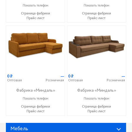
+7 (927) 630-62-82
+7 (927) 630-62-82
Показать телефон
Показать телефон
Страница фабрики
Страница фабрики
Прайс-лист
Прайс-лист
0
Р
—
0
Р
—
Оптовая
Розничная
Оптовая
Розничная
Фабрика «Миндаль»
Фабрика «Миндаль»
+7 (927) 630-62-82
+7 (927) 630-62-82
Показать телефон
Показать телефон
Страница фабрики
Страница фабрики
Прайс-лист
Прайс-лист
Мебель