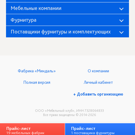
Мебельные компании
Фурнитура
Поставщики фурнитуры и комплектующих
Фабрика «Миндаль»
О компании
Полная версия
Личный кабинет
+ Добавить организацию
ООО «Мебельный клуб», ИНН 7328064833
Все права защищены © 2014-2026
Прайс-лист
Прайс-лист
19 мебельных фабрик
1 поставщика фурнитуры