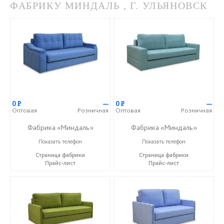
ФАБРИКУ МИНДАЛЬ , Г. УЛЬЯНОВСК
0
Р
—
0
Р
—
Оптовая
Розничная
Оптовая
Розничная
Фабрика «Миндаль»
Фабрика «Миндаль»
+7 (927) 630-62-82
+7 (927) 630-62-82
Показать телефон
Показать телефон
Страница фабрики
Страница фабрики
Прайс-лист
Прайс-лист