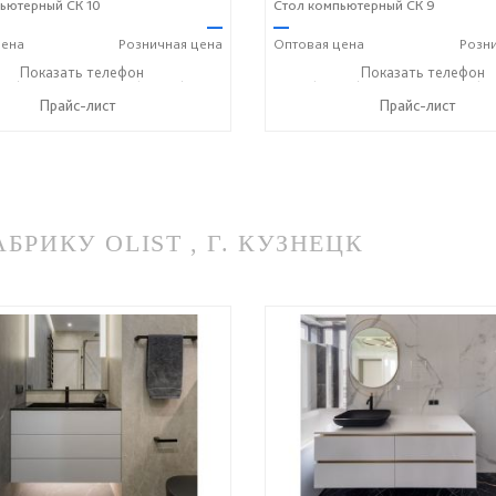
ьютерный СК 10
Стол компьютерный СК 9
—
—
ена
Розничная
цена
Оптовая
цена
Розн
43) 7-19-70
Показать телефон
+7 (49243) 7-24-33
+7 (49243) 7-19-70
Показать телефон
+7 (49
☎
☎
☎
Прайс-лист
Прайс-лист
ИКУ OLIST , Г. КУЗНЕЦК