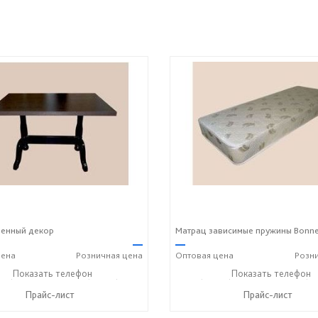
денный декор
Матрац зависимые пружины Bonne
—
—
ена
Розничная
цена
Оптовая
цена
Розн
43) 7-19-70
Показать телефон
+7 (49243) 7-24-33
+7 (49243) 7-19-70
Показать телефон
+7 (49
☎
☎
☎
Прайс-лист
Прайс-лист