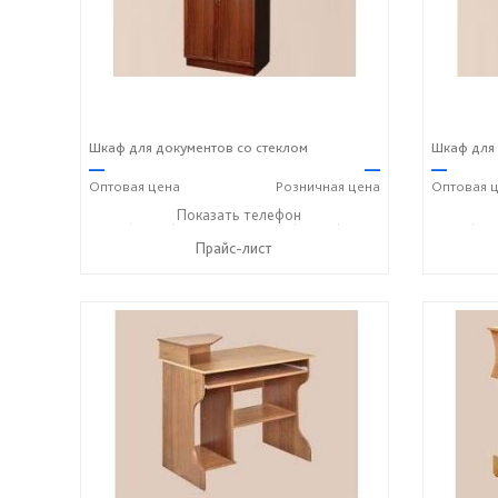
Шкаф для документов со стеклом
Шкаф для
—
—
—
Оптовая
цена
Розничная
цена
Оптовая
ц
+7 (49243) 7-19-70
Показать телефон
+7 (49243) 7-24-33
+7 (492
☎
☎
☎
Прайс-лист