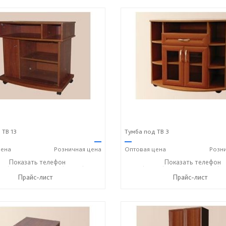
 ТВ 13
Тумба под ТВ 3
—
—
ена
Розничная
цена
Оптовая
цена
Розн
43) 7-19-70
Показать телефон
+7 (49243) 7-24-33
+7 (49243) 7-19-70
Показать телефон
+7 (49
☎
☎
☎
Прайс-лист
Прайс-лист