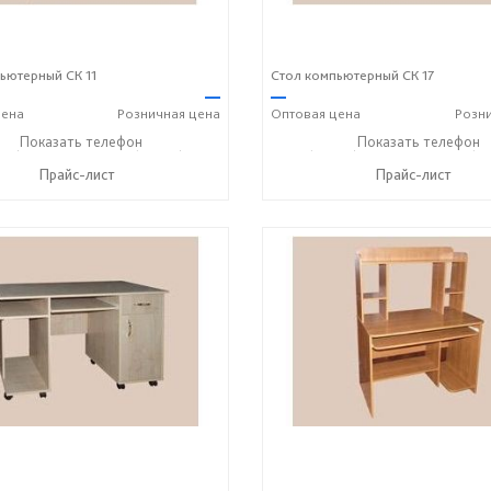
ьютерный СК 11
Стол компьютерный СК 17
—
—
ена
Розничная
цена
Оптовая
цена
Розн
43) 7-19-70
Показать телефон
+7 (49243) 7-24-33
+7 (49243) 7-19-70
Показать телефон
+7 (49
☎
☎
☎
Прайс-лист
Прайс-лист