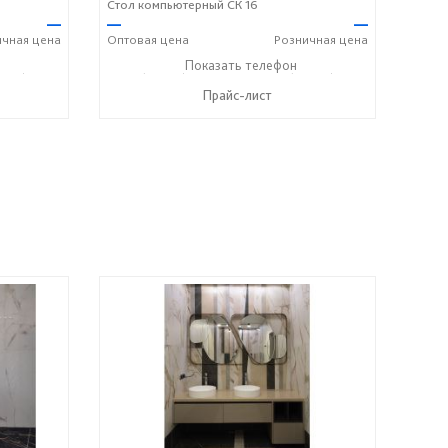
Стол компьютерный СК 16
—
—
—
ичная
цена
Оптовая
цена
Розничная
цена
243) 7-24-33
+7 (49243) 7-19-70
Показать телефон
+7 (49243) 7-24-33
☎
☎
Прайс-лист