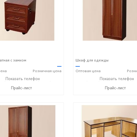
атная с замком
Шкаф для одежды
—
—
ена
Розничная
цена
Оптовая
цена
Розн
43) 7-19-70
Показать телефон
+7 (49243) 7-24-33
+7 (49243) 7-19-70
Показать телефон
+7 (49
☎
☎
☎
Прайс-лист
Прайс-лист