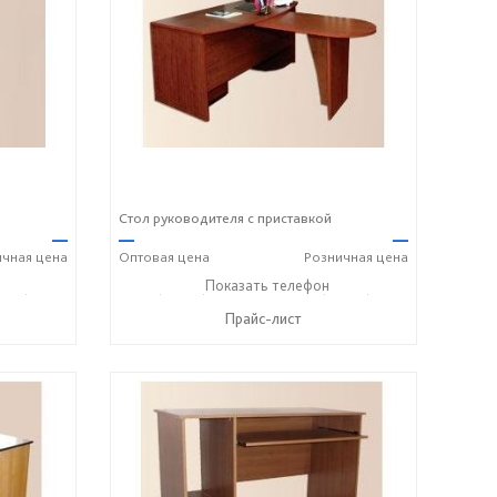
Стол руководителя с приставкой
—
—
—
ичная
цена
Оптовая
цена
Розничная
цена
243) 7-24-33
+7 (49243) 7-19-70
Показать телефон
+7 (49243) 7-24-33
☎
☎
Прайс-лист