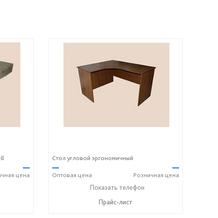
ll
Стол угловой эргономичный
—
—
—
ичная
цена
Оптовая
цена
Розничная
цена
243) 7-24-33
+7 (49243) 7-19-70
Показать телефон
+7 (49243) 7-24-33
☎
☎
Прайс-лист