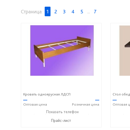
Страница:
1
2
3
4
5
...
7
Кровать одноярусная ЛДСП
Стол обе
—
—
—
Оптовая
цена
Розничная
цена
Оптовая
ц
+7 (49243) 7-19-70
Показать телефон
+7 (49243) 7-24-33
+7 (492
☎
☎
☎
Прайс-лист