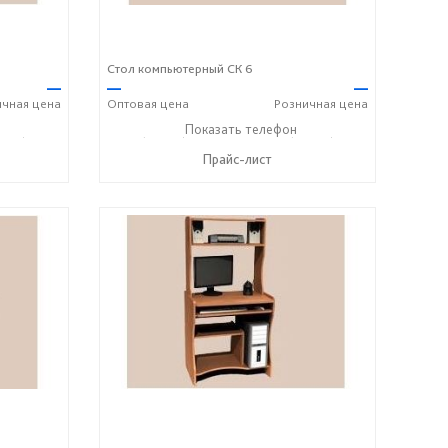
Стол компьютерный СК 6
—
—
—
ичная
цена
Оптовая
цена
Розничная
цена
243) 7-24-33
+7 (49243) 7-19-70
Показать телефон
+7 (49243) 7-24-33
☎
☎
Прайс-лист