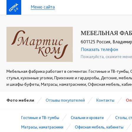
Меню сайта
2.0
МЕБЕЛЬНАЯ ФАБ
601125 Россия, Владимирс
Показать телефон
+7 (49243) 7-19-70
☎
Пожалуйста, скажите мене
Мебельная фабрика работает в сегментах: Гостиные и ТВ-тумбы, С
стулья, кухонные уголки, Прихожие и гардеробы, Детские, мебел
и шкафы-буфеты, Матрасы, наматрасники, Офисная мебель, каб
Фото мебели
Отзывы покупателей
Контакты
Оп
Гостиные и ТВ-тумбы
Спальни и кровати
Столы, с
Матрасы, наматрасники
Офисная мебель, кабинеты