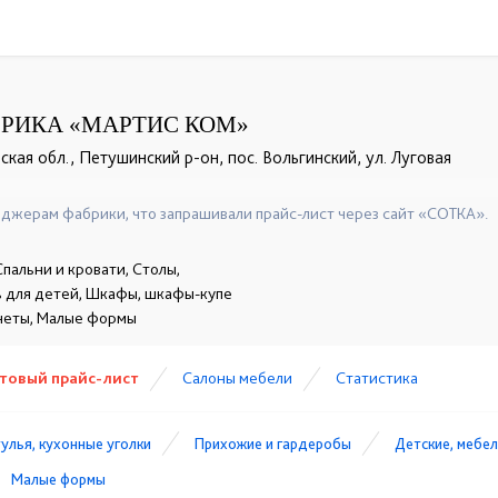
РИКА «МАРТИС КОМ»
кая обл., Петушинский р-он, пос. Вольгинский, ул. Луговая
+7 (49243) 7-24-33
+7 (49243) 7-20-13
☎
☎
джерам фабрики, что запрашивали прайс-лист через сайт «СОТКА».
пальни и кровати, Столы,
ь для детей, Шкафы, шкафы-купе
инеты, Малые формы
товый прайс-лист
Cалоны мебели
Статистика
тулья, кухонные уголки
Прихожие и гардеробы
Детские, мебел
Малые формы