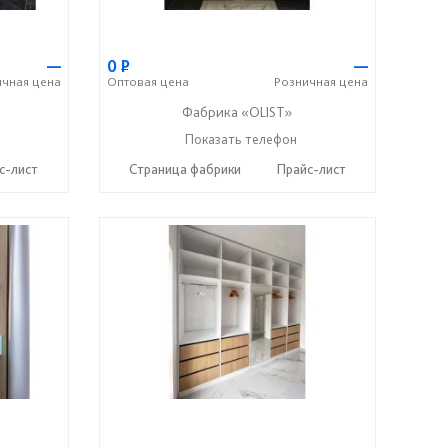
—
0
Р
—
ичная
цена
Оптовая
цена
Розничная
цена
Фабрика «OLIST»
Показать телефон
+7 937 412 77 79
☎
с-лист
Страница фабрики
Прайс-лист