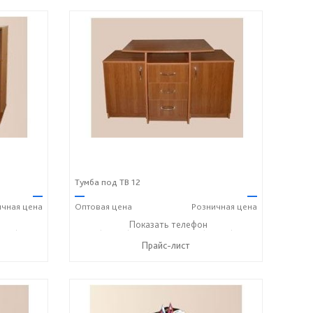
Тумба под ТВ 12
—
—
—
ичная
цена
Оптовая
цена
Розничная
цена
243) 7-24-33
+7 (49243) 7-19-70
Показать телефон
+7 (49243) 7-24-33
☎
☎
Прайс-лист