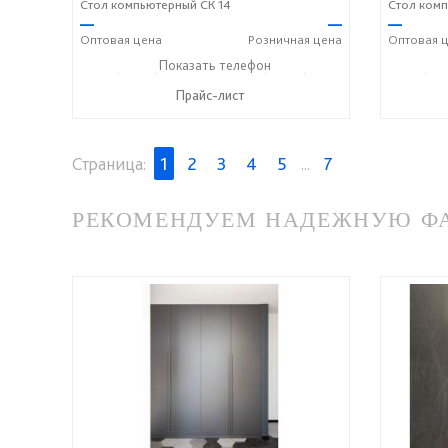
Стол компьютерный СК 14
Стол комп
—
—
—
Оптовая
цена
Розничная
цена
Оптовая
ц
+7 (49243) 7-19-70
Показать телефон
+7 (49243) 7-24-33
+7 (492
☎
☎
☎
Прайс-лист
Страница:
1
2
3
4
5
...
7
РЕКОМЕНДУЕМ НАДЕЖНУЮ ФАБР