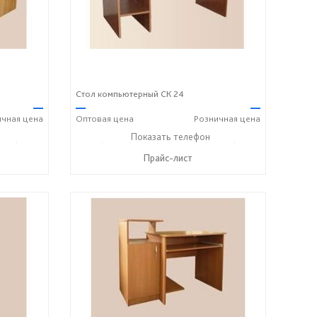
Стол компьютерный СК 24
—
—
—
ичная
цена
Оптовая
цена
Розничная
цена
243) 7-24-33
+7 (49243) 7-19-70
Показать телефон
+7 (49243) 7-24-33
☎
☎
Прайс-лист