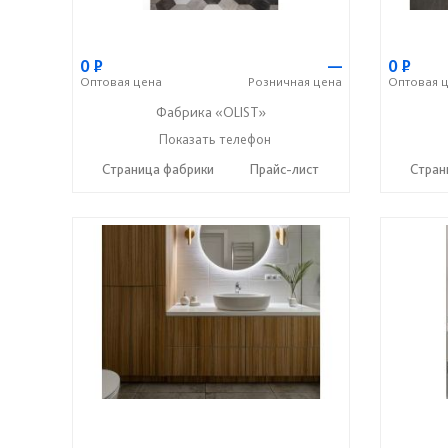
0
Р
—
0
Р
Оптовая
цена
Розничная
цена
Оптовая
ц
Фабрика «OLIST»
Показать телефон
+7 937 412 77 79
☎
Страница фабрики
Прайс-лист
Стран