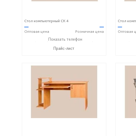
Стол компьютерный СК 4
Стол комп
—
—
—
Оптовая
цена
Розничная
цена
Оптовая
ц
+7 (49243) 7-19-70
Показать телефон
+7 (49243) 7-24-33
+7 (492
☎
☎
☎
Прайс-лист