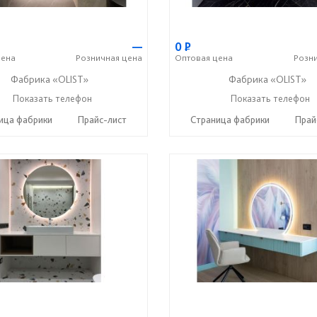
—
0
Р
ена
Розничная
цена
Оптовая
цена
Розн
Фабрика «OLIST»
Фабрика «OLIST»
Показать телефон
+7 937 412 77 79
Показать телефон
+7 937 412 77 79
☎
☎
ица фабрики
Прайс-лист
Страница фабрики
Прай