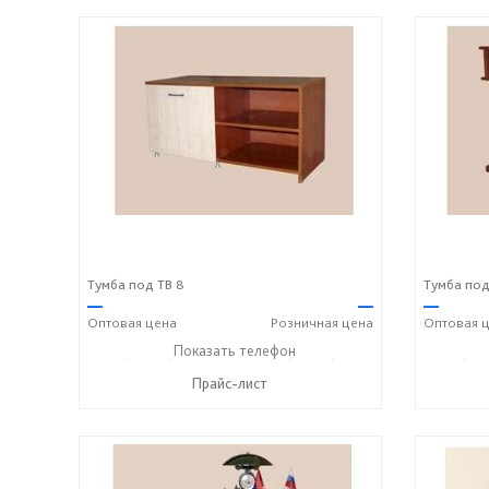
Тумба под ТВ 8
Тумба под
—
—
—
Оптовая
цена
Розничная
цена
Оптовая
ц
+7 (49243) 7-19-70
Показать телефон
+7 (49243) 7-24-33
+7 (492
☎
☎
☎
Прайс-лист