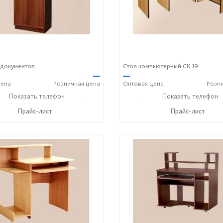
 документов
Стол компьютерный СК 19
—
—
ена
Розничная
цена
Оптовая
цена
Розн
43) 7-19-70
Показать телефон
+7 (49243) 7-24-33
+7 (49243) 7-19-70
Показать телефон
+7 (49
☎
☎
☎
Прайс-лист
Прайс-лист