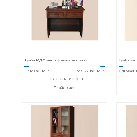
Тумба МДФ многофункциональная
Тумба вык
—
—
—
Оптовая
цена
Розничная
цена
Оптовая
ц
+7 (49243) 7-19-70
Показать телефон
+7 (49243) 7-24-33
+7 (492
☎
☎
☎
Прайс-лист