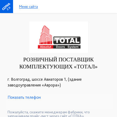
Меню сайта
2.0
РОЗНИЧНЫЙ ПОСТАВЩИК
КОМПЛЕКТУЮЩИХ «ТОТАЛ»
г. Волгоград, шоссе Авиаторов 1, (здание
заводоуправления «Аврора»)
Показать телефон
+7(8442)96-79-45
+7-917-333-93-93
☎
☎
+7(8442)96-79-41
☎
Пожалуйста, скажите менеджерам фабрики, что
запрашивали прайс-лист через сайт «СОТКА».