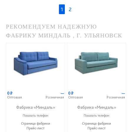
1
2
РЕКОМЕНДУЕМ НАДЕЖНУЮ
ФАБРИКУ МИНДАЛЬ , Г. УЛЬЯНОВСК
0
Р
—
0
Р
—
Оптовая
Розничная
Оптовая
Розничная
Фабрика «Миндаль»
Фабрика «Миндаль»
+7 (927) 630-62-82
+7 (927) 630-62-82
Показать телефон
Показать телефон
Страница фабрики
Страница фабрики
Прайс-лист
Прайс-лист