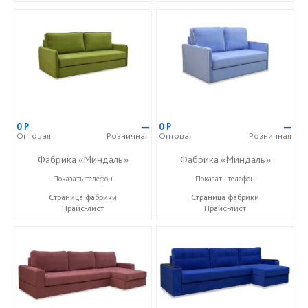
0
Р
—
0
Р
—
Оптовая
Розничная
Оптовая
Розничная
Фабрика «Миндаль»
Фабрика «Миндаль»
+7 (927) 630-62-82
+7 (927) 630-62-82
Показать телефон
Показать телефон
Страница фабрики
Страница фабрики
Прайс-лист
Прайс-лист