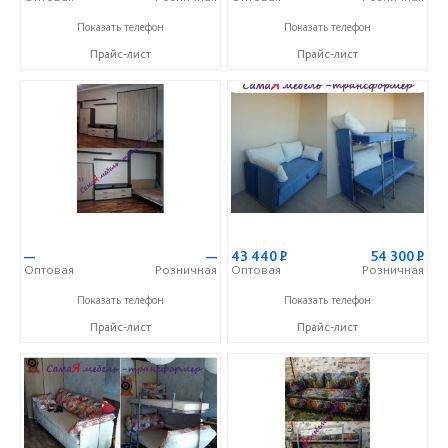
+7 (917) 338-71-75
+7 (917) 338-71-75
Показать телефон
Показать телефон
Прайс-лист
Прайс-лист
—
—
43 440
Р
54 300
Р
Оптовая
Розничная
Оптовая
Розничная
+7 (917) 338-71-75
+7 (917) 338-71-75
Показать телефон
Показать телефон
Прайс-лист
Прайс-лист