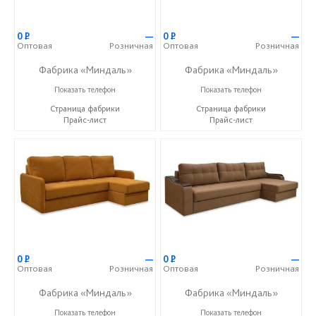
0
Р
—
0
Р
—
Оптовая
Розничная
Оптовая
Розничная
Фабрика «Миндаль»
Фабрика «Миндаль»
+7 (927) 630-62-82
+7 (927) 630-62-82
Показать телефон
Показать телефон
Страница фабрики
Страница фабрики
Прайс-лист
Прайс-лист
0
Р
—
0
Р
—
Оптовая
Розничная
Оптовая
Розничная
Фабрика «Миндаль»
Фабрика «Миндаль»
+7 (927) 630-62-82
+7 (927) 630-62-82
Показать телефон
Показать телефон