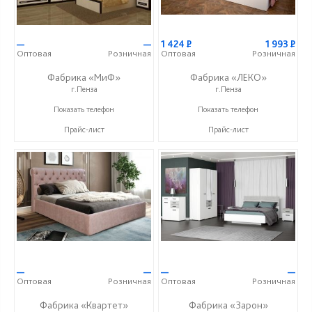
—
—
1 424
Р
1 993
Р
Оптовая
Розничная
Оптовая
Розничная
Фабрика «МиФ»
Фабрика «ЛЕКО»
г.Пенза
г.Пенза
+7 (8412) 20-20-37
+7 (800) 222-93-90
Показать телефон
Показать телефон
Прайс-лист
Прайс-лист
—
—
—
—
Оптовая
Розничная
Оптовая
Розничная
Фабрика «Квартет»
Фабрика «Зарон»