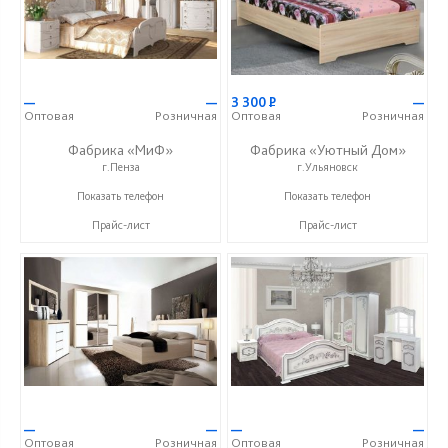
—
—
3 300
Р
—
Оптовая
Розничная
Оптовая
Розничная
Фабрика «МиФ»
Фабрика «Уютный Дом»
г.Пенза
г.Ульяновск
+7 (8412) 20-20-37
+7 (927) 815-33-33
Показать телефон
Показать телефон
Прайс-лист
Прайс-лист
—
—
—
—
Оптовая
Розничная
Оптовая
Розничная