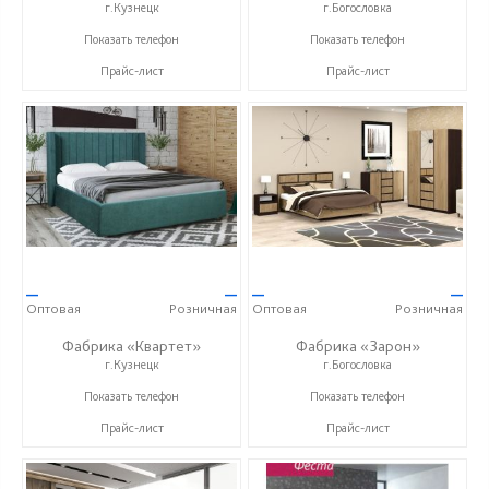
г.Кузнецк
г.Богословка
+7 (84157) 2-02-03
+7 (8412) 21-50-66
Показать телефон
Показать телефон
Прайс-лист
Прайс-лист
—
—
—
—
Оптовая
Розничная
Оптовая
Розничная
Фабрика «Квартет»
Фабрика «Зарон»
г.Кузнецк
г.Богословка
+7 (84157) 2-02-03
+7 (8412) 21-50-66
Показать телефон
Показать телефон
Прайс-лист
Прайс-лист