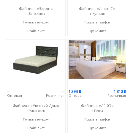
Фабрика «Зарон»
Фабрика «Люкс-С»
г.Богословка
г.Кузнецк
+7 (8412) 21-50-66
+ 7 (999) 748-11-11
Показать телефон
Показать телефон
Прайс-лист
Прайс-лист
—
—
1 293
Р
1 810
Р
Оптовая
Розничная
Оптовая
Розничная
Фабрика «Уютный Дом»
Фабрика «ЛЕКО»
г.Ульяновск
г.Пенза
+7 (927) 815-33-33
+7 (800) 222-93-90
Показать телефон
Показать телефон
Прайс-лист
Прайс-лист