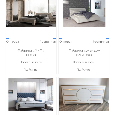
—
—
—
—
Оптовая
Розничная
Оптовая
Розничная
Фабрика «МиФ»
Фабрика «Бландо»
г.Пенза
г.Ульяновск
+7 (8412) 20-20-37
+7 (8422) 54-30-75
Показать телефон
Показать телефон
Прайс-лист
Прайс-лист