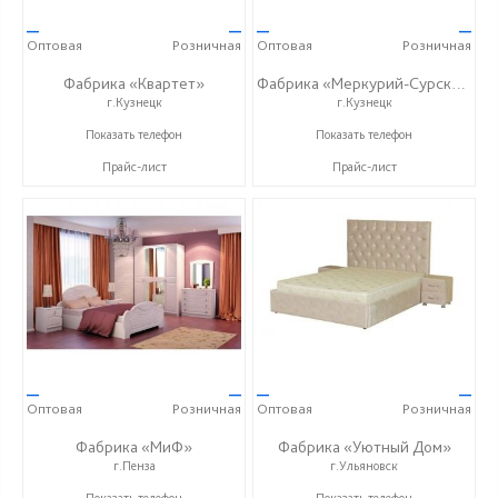
—
—
—
—
Оптовая
Розничная
Оптовая
Розничная
Фабрика «Квартет»
Фабрика «Меркурий-Сурский»
г.Кузнецк
г.Кузнецк
+7 (84157) 2-02-03
+7 (8415) 73-05-06
Показать телефон
Показать телефон
Прайс-лист
Прайс-лист
—
—
—
—
Оптовая
Розничная
Оптовая
Розничная
Фабрика «МиФ»
Фабрика «Уютный Дом»
г.Пенза
г.Ульяновск
+7 (8412) 20-20-37
+7 (927) 815-33-33
Показать телефон
Показать телефон