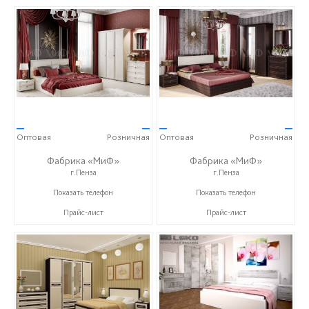
—
—
—
—
Оптовая
Розничная
Оптовая
Розничная
Фабрика «МиФ»
Фабрика «МиФ»
г.Пенза
г.Пенза
+7 (8412) 20-20-37
+7 (8412) 20-20-37
Показать телефон
Показать телефон
Прайс-лист
Прайс-лист