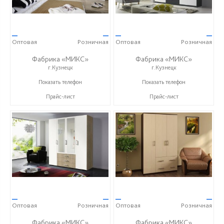
—
—
—
—
Оптовая
Розничная
Оптовая
Розничная
Фабрика «МИКС»
Фабрика «МИКС»
г.Кузнецк
г.Кузнецк
+7 (937) 423-36-37
+7 (937) 423-36-37
Показать телефон
Показать телефон
Прайс-лист
Прайс-лист
—
—
—
—
Оптовая
Розничная
Оптовая
Розничная
Фабрика «МИКС»
Фабрика «МИКС»