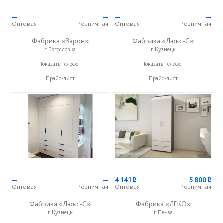
—
—
—
—
Оптовая
Розничная
Оптовая
Розничная
Фабрика «Зарон»
Фабрика «Люкс-С»
г.Богословка
г.Кузнецк
+7 (8412) 21-50-66
+ 7 (999) 748-11-11
Показать телефон
Показать телефон
Прайс-лист
Прайс-лист
—
—
4 141
Р
5 800
Р
Оптовая
Розничная
Оптовая
Розничная
Фабрика «Люкс-С»
Фабрика «ЛЕКО»
г.Кузнецк
г.Пенза