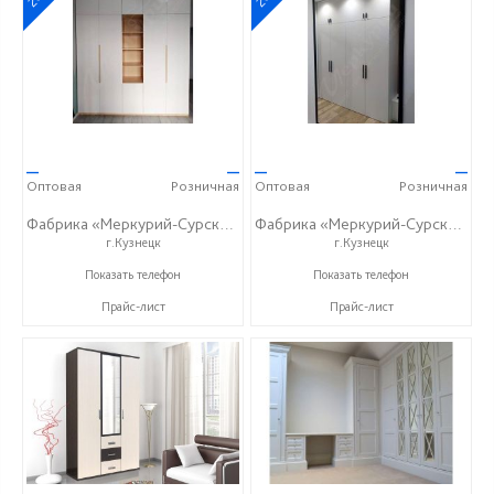
—
—
—
—
Оптовая
Розничная
Оптовая
Розничная
Фабрика «Меркурий-Сурский»
Фабрика «Меркурий-Сурский»
г.Кузнецк
г.Кузнецк
+7 (8415) 73-05-06
+7 (8415) 73-05-06
Показать телефон
Показать телефон
Прайс-лист
Прайс-лист