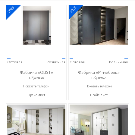
2025
2026
—
—
—
—
Оптовая
Розничная
Оптовая
Розничная
Фабрика «OLIST»
Фабрика «М-мебель»
г.Кузнецк
г.Кузнецк
+7 937 412 77 79
+7 (902) 349-19-19
Показать телефон
Показать телефон
Прайс-лист
Прайс-лист