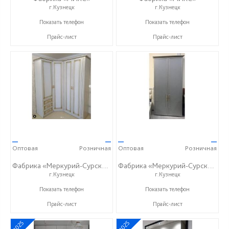
г.Кузнецк
г.Кузнецк
+7 (937) 423-36-37
+7 (937) 423-36-37
Показать телефон
Показать телефон
Прайс-лист
Прайс-лист
—
—
—
—
Оптовая
Розничная
Оптовая
Розничная
Фабрика «Меркурий-Сурский»
Фабрика «Меркурий-Сурский»
г.Кузнецк
г.Кузнецк
+7 (8415) 73-05-06
+7 (8415) 73-05-06
Показать телефон
Показать телефон
Прайс-лист
Прайс-лист
2025
2025