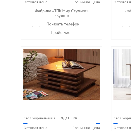
Оптовая
цена
Розничная
цена
Оптовая
ц
Фабрика «ТПК Мир Стульев»
Фа
г.Кузнецк
8 (927) 648-00-04
Показать телефон
8 (927) 369-00-06
8 (927
☎
☎
☎
Прайс-лист
Стол журнальный СЖ ЛДСП 006
Стол жур
—
—
—
Оптовая
цена
Розничная
цена
Оптовая
ц