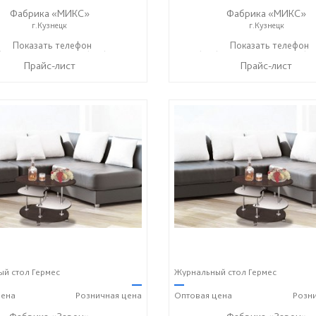
Фабрика «МИКС»
Фабрика «МИКС»
г.Кузнецк
г.Кузнецк
) 423-36-37
Показать телефон
+7 (937) 428-44-55
+7 (937) 423-36-37
Показать телефон
+7 (93
☎
☎
☎
Прайс-лист
Прайс-лист
й стол Гермес
Журнальный стол Гермес
—
—
ена
Розничная
цена
Оптовая
цена
Розн