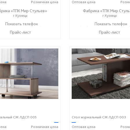
ена
Розничная
цена
Оптовая
цена
Розн
брика «ТПК Мир Стульев»
Фабрика «ТПК Мир Стуль
г.Кузнецк
г.Кузнецк
) 648-00-04
Показать телефон
8 (927) 369-00-06
8 (927) 648-00-04
Показать телефон
8 (927
☎
☎
☎
Прайс-лист
Прайс-лист
нальный СЖ ЛДСП 005
Стол журнальный СЖ ЛДСП 003
—
—
ена
Розничная
цена
Оптовая
цена
Розн