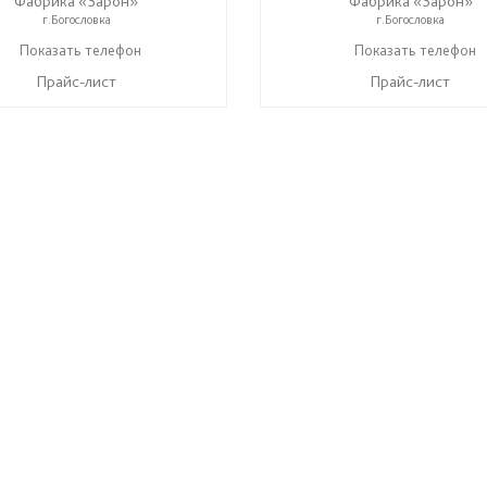
Фабрика «Зарон»
Фабрика «Зарон»
г.Богословка
г.Богословка
+7 (8412) 21-50-66
Показать телефон
+7 (8412) 21-50-66
Показать телефон
☎
☎
Прайс-лист
Прайс-лист