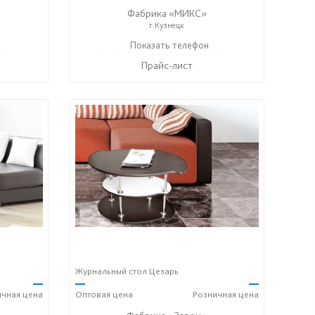
Фабрика «МИКС»
г.Кузнецк
7) 428-44-55
+7 (937) 423-36-37
Показать телефон
+7 (937) 428-44-55
☎
☎
Прайс-лист
Журнальный стол Цезарь
—
—
—
ичная
цена
Оптовая
цена
Розничная
цена