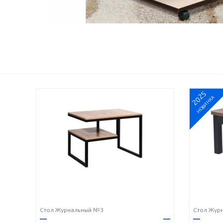
2025
НОВИНКА
Стол Журнальный №3
Стол Жур
—
—
—