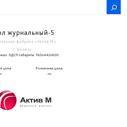
ол журнальный-5
ельная фабрика «Актив М»
г. Волжск
иал: ЛДСП габариты: 760х442х600
я цена:
Розничная цена:
—
—