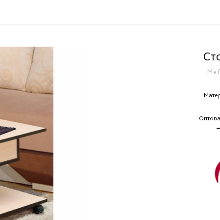
Ст
Меб
Матер
Оптова