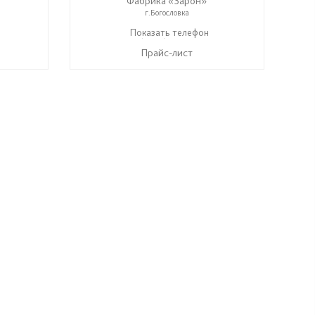
Фабрика «Зарон»
г.Богословка
+7 (8412) 21-50-66
Показать телефон
☎
Прайс-лист