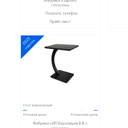
Фабрика «Зарон»
г.Богословка
+7 (8412) 21-50-66
Показать телефон
☎
Прайс-лист
2025
НОВИНКА
Стол журнальный
—
—
Оптовая
цена
Розничная
цена
Фабрика «ИП Верховцев В.В.»
г.Ульяновск