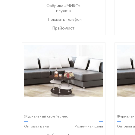
Фабрика «МИКС»
г.Кузнецк
+7 (937) 423-36-37
Показать телефон
+7 (937) 428-44-55
+7 (937
☎
☎
☎
Прайс-лист
Журнальный стол Гермес
Журнальны
—
—
—
Оптовая
цена
Розничная
цена
Оптовая
ц