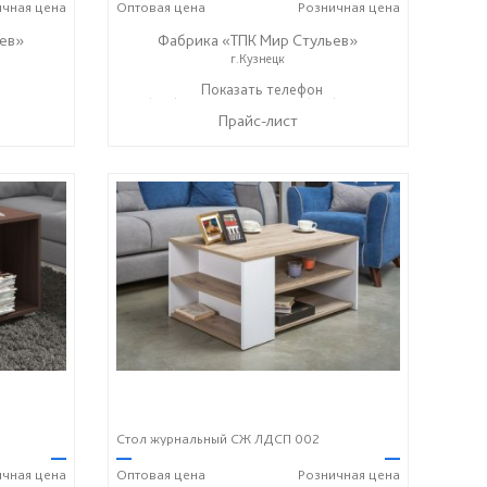
ичная
цена
Оптовая
цена
Розничная
цена
ев»
Фабрика «ТПК Мир Стульев»
г.Кузнецк
) 369-00-06
8 (927) 648-00-04
Показать телефон
8 (927) 369-00-06
☎
☎
Прайс-лист
Стол журнальный СЖ ЛДСП 002
—
—
—
ичная
цена
Оптовая
цена
Розничная
цена