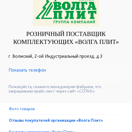
РОЗНИЧНЫЙ ПОСТАВЩИК
КОМПЛЕКТУЮЩИХ «ВОЛГА ПЛИТ»
г. Волжский, 2-ой Индустриальный проезд, д.3
Показать телефон
+7-903-327-22-10
+7-909-392-75-41
☎
☎
+7-903-327-22-43
+7-909-392-74-97
☎
☎
Пожалуйста, скажите менеджерам фабрики, что
запрашивали прайс-лист через сайт «СОТКА».
Фото товаров
Отзывы покупателей организации «Волга Плит»
Контакты организации «Волга Плит»