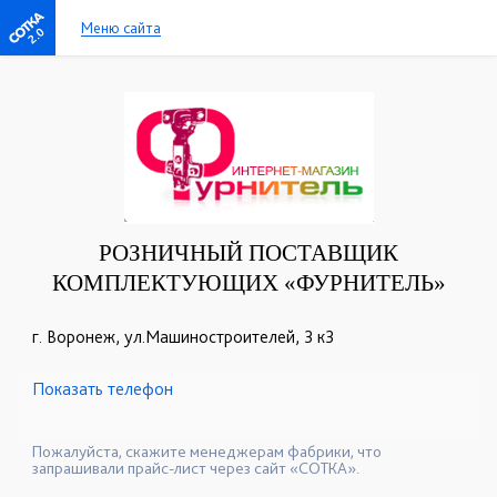
Меню сайта
2.0
РОЗНИЧНЫЙ ПОСТАВЩИК
КОМПЛЕКТУЮЩИХ «ФУРНИТЕЛЬ»
г. Воронеж, ул.Машиностроителей, 3 к3
Показать телефон
+7(473)20-20-620
+7(473)239-37-75
☎
☎
+7(473)261-06-22
☎
Пожалуйста, скажите менеджерам фабрики, что
запрашивали прайс-лист через сайт «СОТКА».