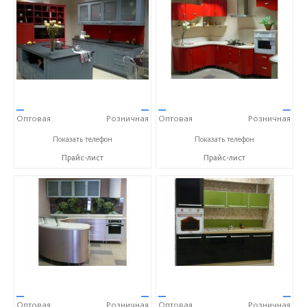
—
—
—
—
Оптовая
Розничная
Оптовая
Розничная
+7 (903) 851-42-43
+7 (903) 851-42-43
Показать телефон
Показать телефон
Прайс-лист
Прайс-лист
—
—
—
—
Оптовая
Розничная
Оптовая
Розничная