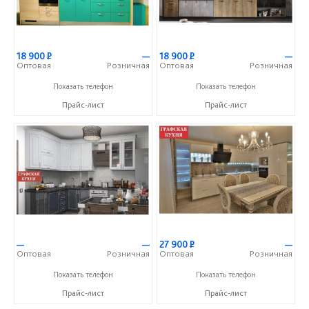
18 900
Р
—
18 900
Р
—
Оптовая
Розничная
Оптовая
Розничная
+7 (903) 851-42-43
+7 (903) 851-42-43
Показать телефон
Показать телефон
Прайс-лист
Прайс-лист
—
—
27 900
Р
—
Оптовая
Розничная
Оптовая
Розничная
+7 (903) 851-42-43
+7 (903) 851-42-43
Показать телефон
Показать телефон
Прайс-лист
Прайс-лист